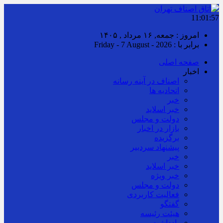
11:01:58
امروز : جمعه, ۱۶ مرداد , ۱۴۰۵
برابر با : Friday - 7 August - 2026
صفحه اصلی
اخبار
اصناف در آینه رسانه
اتحادیه ها
خبر
خبر اسلايد
دولت و مجلس
بازار در اخبار
برگزیده
پیشنهاد سردبیر
خبر
خبر اسلايد
خبر ویژه
دولت و مجلس
فعالیت کاربردی
گفتگو
هیئت رئیسه
یادداشت