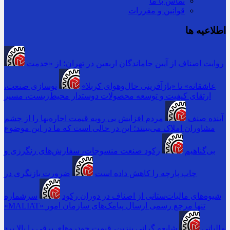
تماس با ما
قوانین و مقررات
اطلاعیه ها
روایت اصناف از آیین جاماندگان اربعین در تهران؛ از «خدمت
عاشقانه» تا «بازآفرینی حال‌وهوای کربلا»
نوسازی صنعت،
ارتقای کیفیت و توسعه محصولات دوستدار محیط‌زیست، مسیر
آینده صنف
مردم افزایش بی رویه قیمت اجاره‌بها را از چشم
مشاوران املاک می‌بینند؛ این در حالی است که ما در این موضوع
بی‌گناهیم
رکود صنعت منسوجات، سفارش‌های رنگرزی و
چاپ پارچه را کاهش داده است
ضرورت بازنگری در
شیوه‌های مالیات‌ستانی از اصناف در دوران رکود
سرشماره
«MALIAT» تنها مرجع رسمی ارسال پیامک‌های سازمان امور
مالیاتی
شایعه گرانی بنزین، قیمت خودروهای برقی را بالا برد