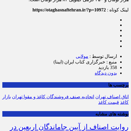
لینک کوتاه :
https://otaghasnaftehran.ir/?p=10972
ارسال توسط :
مولایی
منبع : خبرگزاری کتاب ایران (ایبنا)
358 بازدید
بدون دیدگاه
برچسب ها
اتاق اصناف تهران
اتحادیه صنف فروشندگان کاغذ و مقوا تهران
بازار
کاغذ‌
قیمت کاغذ
نوشته های مشابه
روایت اصناف از آیین جاماندگان اربعین در