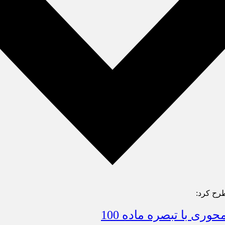
رح کرد:
ری با تبصره ماده 100