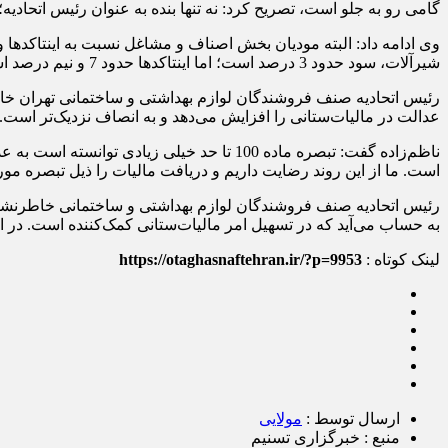
گامی رو به جلو است، تصریح کرد: نه تنها بنده به عنوان رئیس اتحادیه؛ بلکه تمام مودیان نسبت به اجرای سا
وی ادامه داد: البته مودیان بخش اصناف و مشاغل نسبت به اینتاکدها
شیرآلات، سود حدود 3 درصد است؛ اما اینتاکدها حدود 7 و نیم درصد است.
عدالت در مالیات‌ستانی را افزایش می‌دهد و به انصاف نزدیک‌تر است.
ناظم‌زاده گفت: تبصره ماده 100 تا حد خیلی 
است. ما از این روند رضایت داریم و دریافت مالیات را ذیل تبصره مور
به حساب می‌آید که در تسهیل امر مالیات‌ستانی کمک‌کننده است. در ای
لینک کوتاه :
https://otaghasnaftehran.ir/?p=9953
ارسال توسط :
مولایی
منبع : خبرگزاری تسنیم