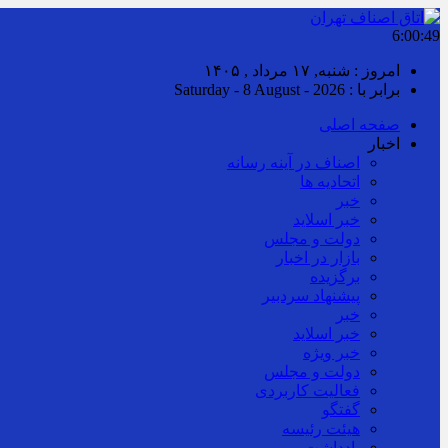
6:00:50
امروز : شنبه, ۱۷ مرداد , ۱۴۰۵
برابر با : Saturday - 8 August - 2026
صفحه اصلی
اخبار
اصناف در آینه رسانه
اتحادیه ها
خبر
خبر اسلايد
دولت و مجلس
بازار در اخبار
برگزیده
پیشنهاد سردبیر
خبر
خبر اسلايد
خبر ویژه
دولت و مجلس
فعالیت کاربردی
گفتگو
هیئت رئیسه
یادداشت