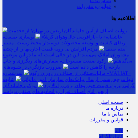
تماس با ما
قوانین و مقررات
اطلاعیه ها
روایت اصناف از آیین جاماندگان اربعین در تهران؛ از «خدمت
عاشقانه» تا «بازآفرینی حال‌وهوای کربلا»
نوسازی صنعت،
ارتقای کیفیت و توسعه محصولات دوستدار محیط‌زیست، مسیر
آینده صنف
مردم افزایش بی رویه قیمت اجاره‌بها را از چشم
مشاوران املاک می‌بینند؛ این در حالی است که ما در این موضوع
بی‌گناهیم
رکود صنعت منسوجات، سفارش‌های رنگرزی و چاپ
پارچه را کاهش داده است
ضرورت بازنگری در شیوه‌های
مالیات‌ستانی از اصناف در دوران رکود
سرشماره «MALIAT»
تنها مرجع رسمی ارسال پیامک‌های سازمان امور مالیاتی
شایعه
گرانی بنزین، قیمت خودروهای برقی را بالا برد
موکب جاماندگان
اربعین اتاق اصناف تهران و اتحادیه های صنفی برپا شد
صفحه اصلی
درباره ما
تماس با ما
قوانین و مقررات
خانه
کانال تلگرام