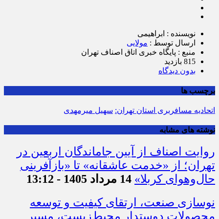
نویسنده : ابراهیمی
ارسال توسط :
مولایی
منبع : پایگاه خبری اتاق اصناف تهران
815 بازدید
بدون دیدگاه
برچسب ها
اتحادیه مسافربری استان تهران:
سهیل میرمهدی
نوشته های مشابه
روایت اصناف از آیین جاماندگان اربعین در
تهران؛ از «خدمت عاشقانه» تا «بازآفرینی
حال‌وهوای کربلا»
14 مرداد 1405 - 13:12
نوسازی صنعت، ارتقای کیفیت و توسعه
محصولات دوستدار محیط‌زیست، مسیر