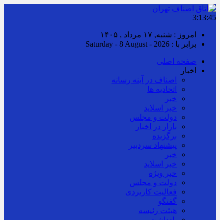
3:13:45
امروز : شنبه, ۱۷ مرداد , ۱۴۰۵
برابر با : Saturday - 8 August - 2026
صفحه اصلی
اخبار
اصناف در آینه رسانه
اتحادیه ها
خبر
خبر اسلايد
دولت و مجلس
بازار در اخبار
برگزیده
پیشنهاد سردبیر
خبر
خبر اسلايد
خبر ویژه
دولت و مجلس
فعالیت کاربردی
گفتگو
هیئت رئیسه
یادداشت