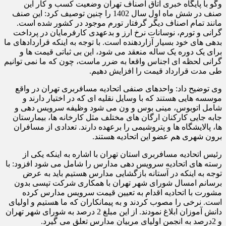
وگو با پایگاه خبری اتاق اصناف تهران وضعیت کسب و کار این
صنف در شش ماه اول سال 1402 را چنین توصیف کرد: این صنف
مانند تمام اصناف دیگر گرفتار تورم موجود در کشور شده است.
گرانی و تورم، نوسانات نرخ ارز و بدعهدی کارفرمایان در پرداخت
بدهی های خود بسیار آزاردهنده است. با توجه به اینکه قراردادهای ما
برای یک دوره یک ساله منعقد می شود، این بی ثباتی قیمت ها و
گرانی لحظه ای اجناس واقعا به ضرر ماست، چون که ما نمی توانیم
طی مدت قرارداد قیمت را افزایش دهیم.
وی توضیح داد: واحدهای صنفی اتحادیه مسافربری تهران در واقع
موسسه هایی هستند که با وسایل نقلیه ای که در اختیار دارند و
شامل اتوبوس، مینی بوس و ون می شود وظیفه سرویس دهی و
جابه جایی کارکنان ارگان های مختلف مثل کارخانه ها، بیمارستان
ها، پالایشگاه ها و پتروشیمی را برعهده دارند. تعدادی از مسافران
برون شهری هم عضو این اتحادیه هستند.
رئیس اتحادیه مسافربری استان تهران با اشاره به اینکه یکی از
رسته های اتحادیه سرویس دهی مدارس را شامل می شود افزود: با
توجه به اینکه در آستانه بازگشایی مدارس هستیم باید به عرض
برسانم امسال شورای شهر تهران با همکاری شرکت تپسی بدون
مشورت با اتحادیه اقدام به تعیین قیمت سرویس مدارس کرده
است. نرخی را مصوب کردند و به پیمانکاران که ما هستیم و اولیای
دانش آموزان ابلاغ نمودند. از این مبلغ 2 درصد به شورای شهر تهران
و 2درصد به انجمن اولیای مربیان مدارس تعلق می گیرد.