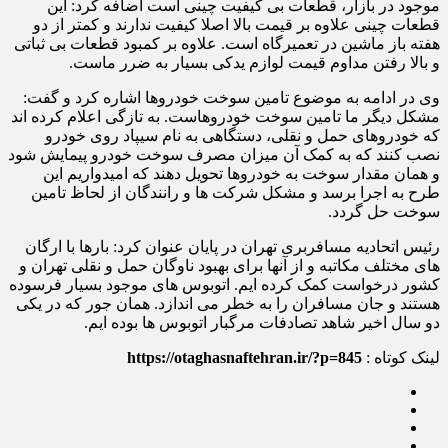
موجود در بازار، قطعات بی کیفیت چینی است اضافه کرد: این
قطعات چینی علاوه بر قیمت بالا اصلا کیفیت ندارند و کمتر از دو
هفته باز ماشین در تعمیرگاه است. علاوه بر کمبود قطعات بی ثباتی
و بالا رفتن مداوم قیمت لوازم یدکی بسیار به ضرر ماست.
وی در ادامه به موضوع تامین سوخت خودروها اشاره کرد و گفت:
مشکل دیگر ما تامین سوخت خودروهاست. به تازگی اعلام کرده اند
که خودروهای حمل و نقلی، دستگاهی به نام سیپاد روی خودرو
نصب کنند که به کمک آن میزان مصرف سوخت خودرو پیمایش شود
و همان مقدار سوخت به خودروها تحویل دهند که امیدواریم این
طرح به اجرا برسد و مشکل شرکت ها و رانندگان از لحاظ تامین
سوخت حل گردد.
رئیس اتحادیه مسافربری تهران در پایان عنوان کرد: بارها با ارگان
های مختلف مکاتبه و از آنها برای بهبود ناوگان حمل و نقلی تهران و
کشور درخواست کمک کرده ایم. اتوبوس های موجود بسیار فرسوده
هستند و جان مسافران را به خطر می اندازد. همان جور که در یکی
دو سال اخیر شاهد تصادفات مرگبار اتوبوس ها بوده ایم.
لینک کوتاه :
https://otaghasnaftehran.ir/?p=845