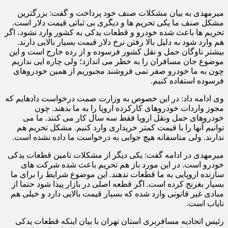
میرمهدی به بیان مشکلات صنف خود پرداخت و گفت: بزرگترین
مشکل صنف ما یکی تحریم ها و دیگری بی ثباتی قیمت دلار است.
تحریم ها باعث شده خودرو و قطعات یدکی به کشور وارد نشود، اگر
هم وارد شود به دلیل بالا رفتن نرخ دلار قیمت بسیار بالایی دارند.
بیشتر ناوگان حمل و نقل کشور فرسوده و از رده خارج است و این
موضوع جان مسافران را به خطر می اندازد؛ ولی چاره ایی نداریم
چون به ما خودرو صفر نمی فروشند مجبوریم از همین خودروهای
فرسوده استفاده کنیم.
وی ادامه داد: در این خصوص به وزارت صمت درخواست داده‎ایم که
مجوز واردات خودروهای کارکرده اروپا را به ما بدهند. چون
خودروهای حمل ونقل اروپا فقط سه سال کار می کنند. ما می
توانیم آنها را با قیمت کمتر خریداری وارد کنیم. مشکل تحریم هم
ندارند. ولی متاسفانه هیچ جوابی به درخواست ما داده نشده است.
میرمهدی در ادامه گفت: یکی دیگر از مشکلات تامین قطعات یدکی
خودرو است. در این مورد باز هم تحریم باعث شده شرکت های
سازنده اروپایی به ما قطعات ندهند. این موضوع شرایط را برای ما
بسیار بغرنج کرده است. اگر قطعه اصلی در بازار پیدا شود حتما از
مبادی غیر قانونی وارد شده که بسیار قیمت بالایی دارد و خیلی هم
نایاب است.
رئیس اتحادیه مسافربری استان تهران با بیان اینکه قطعات یدکی