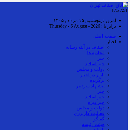
17:27:52
امروز : پنجشنبه, ۱۵ مرداد , ۱۴۰۵
برابر با : Thursday - 6 August - 2026
صفحه اصلی
اخبار
اصناف در آینه رسانه
اتحادیه ها
خبر
خبر اسلايد
دولت و مجلس
بازار در اخبار
برگزیده
پیشنهاد سردبیر
خبر
خبر اسلايد
خبر ویژه
دولت و مجلس
فعالیت کاربردی
گفتگو
هیئت رئیسه
یادداشت