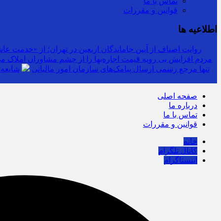
تماس با ما
قوانین و مقررات
اطلاعیه ها
روایت اصناف از آیین جاماندگان اربعین در تهران؛ از «خدمت عاشق
مردم افزایش بی رویه قیمت اجاره‌بها را از چشم مشاوران املاک می‌
سرشماره «MALIAT» تنها مرجع رسمی ارسال پیامک‌های سازمان امور مالیاتی
شایعه 
صفحه اصلی
درباره ما
تماس با ما
قوانین و مقررات
خانه
کانال تلگرام
اینستاگرام