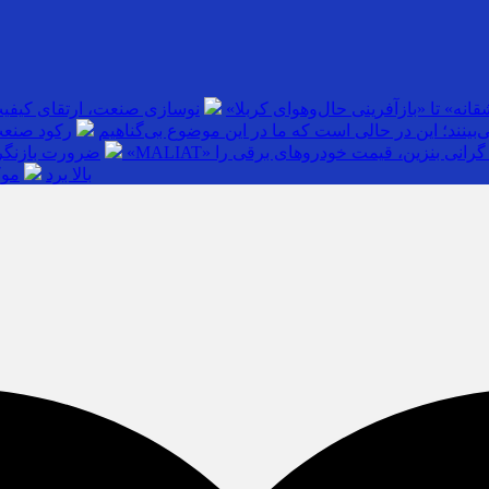
انه» تا «بازآفرینی حال‌وهوای کربلا»
نوسازی صنعت، ارتقای کیفی
بینند؛ این در حالی است که ما در این موضوع بی‌گناهیم
رکود صنعت
گرانی بنزین، قیمت خودروهای برقی را
ضرورت بازنگری
بالا برد
موک