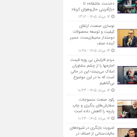
«خدمت عاشقانه» تا
«بازآفرینی حال‌وهوای کربلا»
14 مرداد 1405 - 13:12
نوسازی صنعت، ارتقای
کیفیت و توسعه محصولات
دوستدار محیط‌زیست، مسیر
آینده صنف
14 مرداد 1405 - 10:45
مردم افزایش بی رویه قیمت
اجاره‌بها را از چشم مشاوران
املاک می‌بینند؛ این در حالی
است که ما در این موضوع
بی‌گناهیم
14 مرداد 1405 - 10:33
رکود صنعت منسوجات،
سفارش‌های رنگرزی و چاپ
پارچه را کاهش داده است
14 مرداد 1405 - 10:23
ضرورت بازنگری در شیوه‌های
مالیات‌ستانی از اصناف در