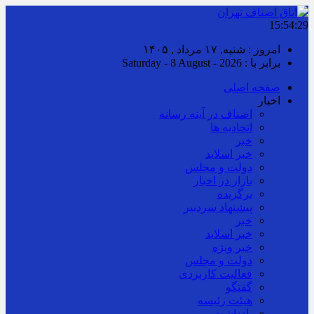
15:54:30
امروز : شنبه, ۱۷ مرداد , ۱۴۰۵
برابر با : Saturday - 8 August - 2026
صفحه اصلی
اخبار
اصناف در آینه رسانه
اتحادیه ها
خبر
خبر اسلايد
دولت و مجلس
بازار در اخبار
برگزیده
پیشنهاد سردبیر
خبر
خبر اسلايد
خبر ویژه
دولت و مجلس
فعالیت کاربردی
گفتگو
هیئت رئیسه
یادداشت