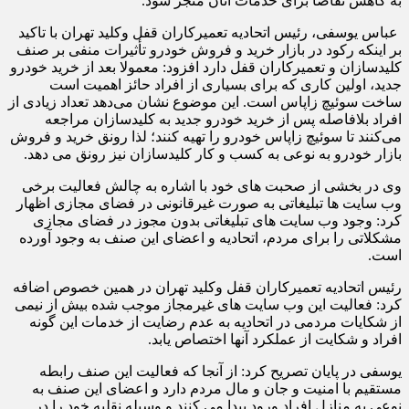
به کاهش تقاضا برای خدمات آنان منجر شود.
عباس یوسفی، رئیس اتحادیه تعمیرکاران قفل وکلید تهران با تاکید
بر اینکه رکود در بازار خرید و فروش خودرو ‌تأثیرات منفی بر صنف
کلیدسازان و تعمیرکاران قفل دارد افزود: معمولا بعد از خرید خودرو
جدید، اولین کاری که برای بسیاری از افراد حائز اهمیت است
ساخت سوئیچ زاپاس است. این موضوع نشان می‌دهد تعداد زیادی از
افراد بلافاصله پس از خرید خودرو جدید به کلیدسازان مراجعه
می‌کنند تا سوئیچ زاپاس خودرو را تهیه کنند؛ لذا رونق خرید و فروش
بازار خودرو به نوعی به کسب و کار کلیدسازان نیز رونق می دهد.
وی در بخشی از صحبت های خود با اشاره به چالش فعالیت برخی
وب سایت ها تبلیغاتی به صورت غیرقانونی در فضای مجازی اظهار
کرد: وجود وب سایت های تبلیغاتی بدون مجوز در فضای مجازی
مشکلاتی را برای مردم، اتحادیه و اعضای این صنف به وجود آورده
است.
رئیس اتحادیه تعمیرکاران قفل وکلید تهران در همین خصوص اضافه
کرد: فعالیت این وب سایت های غیرمجاز موجب شده بیش از نیمی
از شکایات مردمی در اتحادیه به عدم رضایت از خدمات این گونه
افراد و شکایت از عملکرد آنها اختصاص یابد.
یوسفی در پایان تصریح کرد: از آنجا که فعالیت این صنف رابطه
مستقیم با امنیت و جان و مال مردم دارد و اعضای این صنف به
نوعی به منازل افراد ورود پیدا می کنند و وسیله نقلیه خود را در