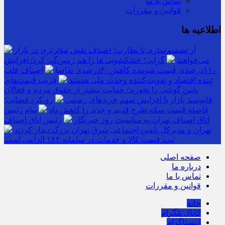
تماس با ما
قوانین و مقررات
اطلاعیه ها
از تصمیم‌سازی تا نظارت؛ اصناف نقش مؤثرتری در بازار
می‌خواهند
گرانی؛ خشکشویی‌ ها را هم زمین‌گیر کرد/ افزایش
۱۱۰درصدی قیمت شوینده کاهش۴۰درصدی تقاضا
اصناف قلب
تپنده اقتصاد و تقویت‌کننده وحدت ملی هستند
فریب قیمت‌های
پایین گوشی را نخورید/ حمایت بیشتر از حقوق مردم و فعالان
قانونمند بازار با افزایش سهم خریدهای رسمی
رویکرد قضایی؛
فاصله قیمت سکه طرح قدیم و جدید را کاهش داد
پیام رئیس
اتاق اصناف تهران به مناسبت روز خبرنگار
رئیس اتاق اصناف
تهران و مدیرکل تامین اجتماعی شرق تهران بزرگ دیدار کردند
ثبت قیمت کالا و خدمات در سامانه ۱۲۴ الزامی است
صفحه اصلی
درباره ما
تماس با ما
قوانین و مقررات
خانه
کانال تلگرام
اینستاگرام