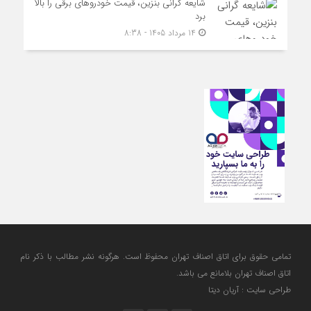
شایعه گرانی بنزین، قیمت خودروهای برقی را بالا
برد
14 مرداد 1405 - 8:38
تمامی حقوق برای اتاق اصناف تهران محفوظ است. هرگونه نشر مطالب با ذكر نام
اتاق اصناف تهران بلامانع مي باشد.
طراحی سایت : آریان دیتا