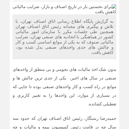
ضرورت بازنگری در شیوه‌های مالیات‌ستانی از اصناف در دوران
رکود
به گزارش پایگاه اطلاع رسانی اتاق اصناف تهران، با
تلاش و پیگیری های مجدانه رئیس اتاق اصناف تهران
سرشماره «MALIAT» تنها مرجع رسمی ارسال پیامک‌های
همچنین طی جلسات مکرر با سازمان امور مالیاتی
سازمان امور مالیاتی
کشور در هماهنگی با اتحادیه های صنفی تهران، ضرایب
مالیاتی صنوف که به یکی از موانع اساسی کسب و کار
شایعه گرانی بنزین، قیمت خودروهای برقی را بالا برد
و چالش های جدی واحدهای صنفی بدل شده بود،
کاهش یافت.
موکب جاماندگان اربعین اتاق اصناف تهران و اتحادیه های
صنفی برپا شد
بدون شک اخذ مالیات های نجومی و بی منطق از واحدهای
صنفی در سال های اخیر، یکی از جدی ترین چالش ها و
موانع در راه کسب و کار واحدهای صنفی بوده تا جایی که
در بسیاری از موارد، این واحدها را به تغییر کاربری و
تعطیلی کشانده.
حمیدرضا رستگار، رئیس اتاق اصناف تهران که حدود سه
سال چه در قامت رئیس کمیسیون بیمه و مالیات و چه