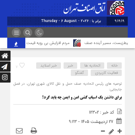
9:19:20
برابر با : Thursday - 6 August - 2026
محیط‌زیست، مسیر آینده صنف
مردم افزایش بی رویه قیمت اجاره‌بها را از چشم
خانه
اتحادیه ها
خبر
خبر اسلايد
7
فعالیت کاربردی
گفتگو
توصیه های رئیس اتحادیه صنف حمل و نقل کالای شهری تهران، در فصل
جابجایی:
برای داشتن یک اسباب کشی امن و ایمن چه باید کرد؟
کد خبر : 12302
27 اردیبهشت 1405 - 9:23