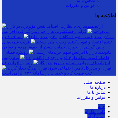
تماس با ما
قوانین و مقررات
اطلاعیه ها
از تصمیم‌سازی تا نظارت؛ اصناف نقش مؤثرتری در بازار
می‌خواهند
گرانی؛ خشکشویی‌ ها را هم زمین‌گیر کرد/ افزایش
۱۱۰درصدی قیمت شوینده کاهش۴۰درصدی تقاضا
اصناف قلب
تپنده اقتصاد و تقویت‌کننده وحدت ملی هستند
فریب قیمت‌های
پایین گوشی را نخورید/ حمایت بیشتر از حقوق مردم و فعالان
قانونمند بازار با افزایش سهم خریدهای رسمی
رویکرد قضایی؛
فاصله قیمت سکه طرح قدیم و جدید را کاهش داد
پیام رئیس
اتاق اصناف تهران به مناسبت روز خبرنگار
رئیس اتاق اصناف
تهران و مدیرکل تامین اجتماعی شرق تهران بزرگ دیدار کردند
ثبت قیمت کالا و خدمات در سامانه ۱۲۴ الزامی است
صفحه اصلی
درباره ما
تماس با ما
قوانین و مقررات
خانه
کانال تلگرام
اینستاگرام