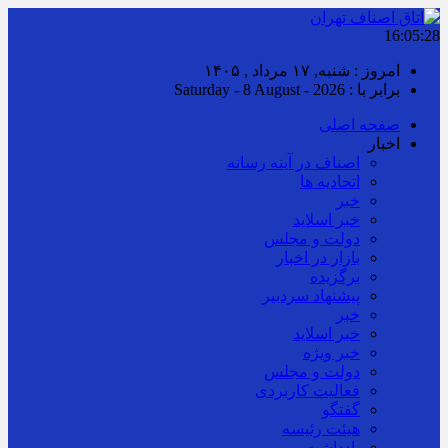
16:05:29
امروز : شنبه, ۱۷ مرداد , ۱۴۰۵
برابر با : Saturday - 8 August - 2026
صفحه اصلی
اخبار
اصناف در آینه رسانه
اتحادیه ها
خبر
خبر اسلايد
دولت و مجلس
بازار در اخبار
برگزیده
پیشنهاد سردبیر
خبر
خبر اسلايد
خبر ویژه
دولت و مجلس
فعالیت کاربردی
گفتگو
هیئت رئیسه
یادداشت