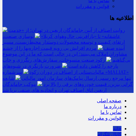
تماس با ما
قوانین و مقررات
اطلاعیه ها
روایت اصناف از آیین جاماندگان اربعین در تهران؛ از «خدمت
عاشقانه» تا «بازآفرینی حال‌وهوای کربلا»
نوسازی صنعت،
ارتقای کیفیت و توسعه محصولات دوستدار محیط‌زیست، مسیر
آینده صنف
مردم افزایش بی رویه قیمت اجاره‌بها را از چشم
مشاوران املاک می‌بینند؛ این در حالی است که ما در این موضوع
بی‌گناهیم
رکود صنعت منسوجات، سفارش‌های رنگرزی و چاپ
پارچه را کاهش داده است
ضرورت بازنگری در شیوه‌های
مالیات‌ستانی از اصناف در دوران رکود
سرشماره «MALIAT»
تنها مرجع رسمی ارسال پیامک‌های سازمان امور مالیاتی
شایعه
گرانی بنزین، قیمت خودروهای برقی را بالا برد
موکب جاماندگان
اربعین اتاق اصناف تهران و اتحادیه های صنفی برپا شد
صفحه اصلی
درباره ما
تماس با ما
قوانین و مقررات
خانه
کانال تلگرام