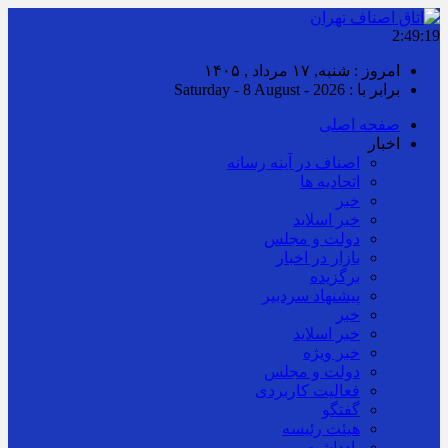
2:49:20
امروز : شنبه, ۱۷ مرداد , ۱۴۰۵
برابر با : Saturday - 8 August - 2026
صفحه اصلی
اخبار
اصناف در آینه رسانه
اتحادیه ها
خبر
خبر اسلايد
دولت و مجلس
بازار در اخبار
برگزیده
پیشنهاد سردبیر
خبر
خبر اسلايد
خبر ویژه
دولت و مجلس
فعالیت کاربردی
گفتگو
هیئت رئیسه
یادداشت