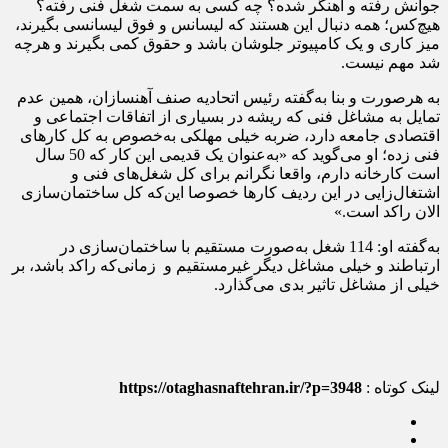
جوانش رفته و آهنگر شده؟ چه کسی به سمت شغل فنی رفته؟
هیچ‌کس؛ همه دنبال این هستند که لیسانس و فوق لیسانسی بگیرند،
میز کاری و یک کامپیوتر جلوشان باشد و حقوق کمی بگیرند و هرچه
شد مهم نیست.
به هرصورت و بنا به‌گفته رئیس اتحادیه صنف آهنسازان، همین عدم
تمایل به مشاغل فنی که ریشه در بسیاری از اتفاقات اجتماعی و
اقتصادی جامعه دارد، ضربه خیلی مهلکی به‌خصوص به کل کارهای
فنی زده؛ او می‌گوید که «به‌عنوان یک قدیمی این کار که 50 سال
است کارخانه دارم، واقعا نگرانم برای کل شغل‌های فنی و
اشتغال‌زایی در این ردیف کارها خصوصا این‌که کل ساختمان‌سازی
الان راکد است.»
به‌گفته او: 114 شغل به‌صورت مستقیم با ساختمان‌سازی در
ارتباطند و خیلی مشاغل دیگر غیرمستقیم و زمانی‌که راکد باشد، بر
خیلی از مشاغل تاثیر بدی می‌گذارد.
لینک کوتاه :
https://otaghasnaftehran.ir/?p=3948