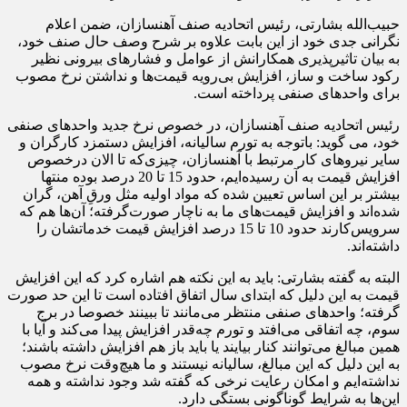
حبیب‌الله بشارتی، رئیس اتحادیه صنف آهنسازان، ضمن اعلام
نگرانی جدی خود از این بابت علاوه بر شرح وصف حال صنف خود،
به بیان تاثیرپذیری همکارانش از عوامل و فشارهای بیرونی نظیر
رکود ساخت و ساز، افزایش بی‌رویه قیمت‌ها و نداشتن نرخ مصوب
برای واحدهای صنفی پرداخته است.
رئیس اتحادیه صنف آهنسازان، در خصوص نرخ جدید واحدهای صنفی
خود، می گوید: باتوجه به تورم سالیانه، افزایش دستمزد کارگران و
سایر نیروهای کار مرتبط با آهنسازان، چیزی‌که تا الان درخصوص
افزایش قیمت به آن رسیده‌ایم، حدود 15 تا 20 درصد بوده منتها
بیشتر بر این اساس تعیین شده که مواد اولیه مثل ورقِ آهن، گران
شده‌اند و افزایش قیمت‌های ما به ناچار صورت‌گرفته؛ آن‌ها هم که
سرویس‌کارند حدود 10 تا 15 درصد افزایش قیمت خدماتشان را
داشته‌اند.
البته به گفته بشارتی: باید به این نکته هم اشاره کرد که این افزایش
قیمت به این دلیل که ابتدای سال اتفاق افتاده است تا این حد صورت
گرفته؛ واحدهای صنفی منتظر می‌مانند تا ببینند خصوصا در برج
سوم، چه اتفاقی می‌افتد و تورم چه‌قدر افزایش پیدا می‌کند و آیا با
همین مبالغ می‌توانند کنار بیایند یا باید باز هم افزایش داشته باشند؛
به این دلیل که این مبالغ، سالیانه نیستند و ما هیچ‌وقت نرخ مصوب
نداشته‌ایم و امکان رعایت نرخی که گفته شد وجود نداشته و همه
این‌ها به شرایط گوناگونی بستگی دارد.