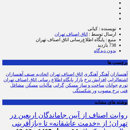
نویسنده : کیانی
ارسال توسط :
اتاق اصناف تهران
منبع : پایگاه اطلاع‌رسانی اتاق اصناف تهران
738 بازدید
بدون دیدگاه
برچسب ها
آهنسازان
آهنگر
آهنگری
اتاق اصناف تهران
اتحادیه صنف آهنسازان
اشتغالزایی
افزایش نرخ
بازار
پایگاه اطلاع رسانی اتاق اصناف تهران
تورم
جوانان
ساخت و ساز مسکن
گرانی
مالیات
مسکن
مشاغل
فنی
نرخ مصوب
ور شکستگی
نوشته های مشابه
روایت اصناف از آیین جاماندگان اربعین در
تهران؛ از «خدمت عاشقانه» تا «بازآفرینی