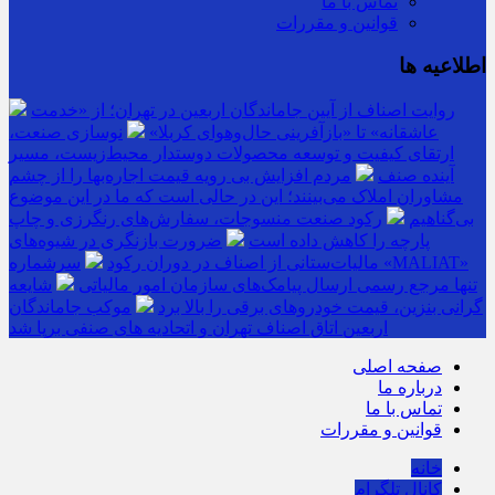
تماس با ما
قوانین و مقررات
اطلاعیه ها
روایت اصناف از آیین جاماندگان اربعین در تهران؛ از «خدمت
عاشقانه» تا «بازآفرینی حال‌وهوای کربلا»
نوسازی صنعت،
ارتقای کیفیت و توسعه محصولات دوستدار محیط‌زیست، مسیر
آینده صنف
مردم افزایش بی رویه قیمت اجاره‌بها را از چشم
مشاوران املاک می‌بینند؛ این در حالی است که ما در این موضوع
بی‌گناهیم
رکود صنعت منسوجات، سفارش‌های رنگرزی و چاپ
پارچه را کاهش داده است
ضرورت بازنگری در شیوه‌های
مالیات‌ستانی از اصناف در دوران رکود
سرشماره «MALIAT»
تنها مرجع رسمی ارسال پیامک‌های سازمان امور مالیاتی
شایعه
گرانی بنزین، قیمت خودروهای برقی را بالا برد
موکب جاماندگان
اربعین اتاق اصناف تهران و اتحادیه های صنفی برپا شد
صفحه اصلی
درباره ما
تماس با ما
قوانین و مقررات
خانه
کانال تلگرام