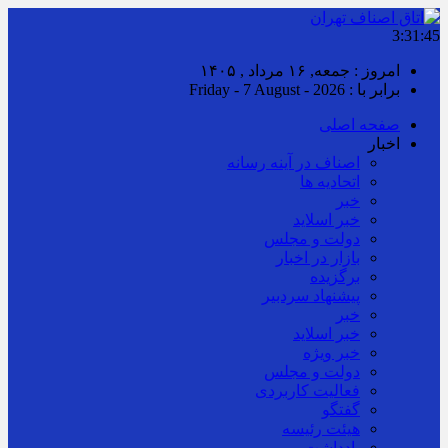
3:31:46
امروز : جمعه, ۱۶ مرداد , ۱۴۰۵
برابر با : Friday - 7 August - 2026
صفحه اصلی
اخبار
اصناف در آینه رسانه
اتحادیه ها
خبر
خبر اسلايد
دولت و مجلس
بازار در اخبار
برگزیده
پیشنهاد سردبیر
خبر
خبر اسلايد
خبر ویژه
دولت و مجلس
فعالیت کاربردی
گفتگو
هیئت رئیسه
یادداشت