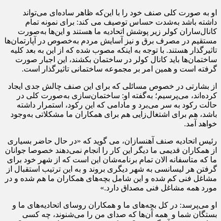
او به صورت کلی صنف خود را با این‌که ظاهر ساده‌ای می‌تواند
داشته باشد به‌شدت حساس توصیف می کند: برای نمونه تمام
کانال‌ساران کولر زیر پوشش اتحادیه ما هستند و این‌ها به‌صورت
مستقیم در مصرف برق و نیز آسایش مردم به‌خصوص در آپارتمان‌ها
تاثیرگذار هستند. با توجه به اینکه مصوب شده که از این به بعد کلیه
ساختمان‌ها باید کانال کولر در ساختمان بکشند، این اجبار صورت
گرفته است و همین امر بر مجموعه ساختمانی تاثیرگذار است.
از بشارتی در خصوص مسائلی که برای این صنف چالش جدی ایجاد
کرده‌اند، می‌پرسیم؛ به‌گفته او: ساختمان‌سازی به‌صورت کلی در
حالت رکود به سر می‌برد و مادامی که این رکود، استمرار داشته
باشد، هم برای اشتغال‌زایی هم برای همکاران ما مشکلاتی به‌وجود
خواهد آمد.
رئیس اتحادیه صنف آهنسازان، می گوید که «در حال حاضر بسیاری
از همکاران قدیمی ما دیگر این کار را انجام نمی‌دهند خصوصا جوانان
ما که متاسفانه الان تمام برنامه‌شان این است که از شهر خود برای
گرفتن هر لیسانسی به شهر دیگری بروند و به این ترتیب استقبال از
مشاغل فنی کم شده و این شامل بچه‌های همکاران ما هم شده و در
مورد همه مشاغل فنی مصداق دارد.»
او می‌پرسد: در کل بچه‌های ما و همکاران روسای اتحادیه‌های ما و
بستگان شما و همه آن‌ها که صدای من را می‌شنوند، چه کسی