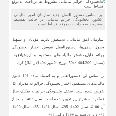
ضرورت بازنگری در شیوه‌های مالیات‌ستانی از اصناف در دوران
رکود
بر اساس دستور العمل جدید سازمان امور مالیاتی
کشور، بخشودگی جرائم مالیاتی در حالت تقسیط
مشروط به پرداخت به‌موقع اقساط است.
سرشماره «MALIAT» تنها مرجع رسمی ارسال پیامک‌های
سازمان امور مالیاتی
سازمان امور مالیاتی، به‌منظور تکریم مؤدیان و تسهیل
شایعه گرانی بنزین، قیمت خودروهای برقی را بالا برد
وصول بدهی‌ها، دستورالعمل تفویض اختیار بخشودگی
موکب جاماندگان اربعین اتاق اصناف تهران و اتحادیه های
صنفی برپا شد
جرائم قابل‌بخشش مالیات‌های مستقیم و ارزش‌افزوده
(شماره 504/1404/200 مورخ 21 مهر 1404) را ابلاغ کرد.
بر اساس این دستورالعمل و به استناد ماده 191 قانون
مالیات‌های مستقیم، اختیار بخشودگی جرائم به مدیران کل
تفویض شده است. سقف بخشودگی جرائم به تفکیک سال
عملکرد به شرح زیر تعیین شده است: سال 1403 و بعد از
آن 100٪، سال 1402: 95٪، سال 1401: 85٪، سال 1400:
75٪ و برای سنوات 1399 و قبل 65٪.