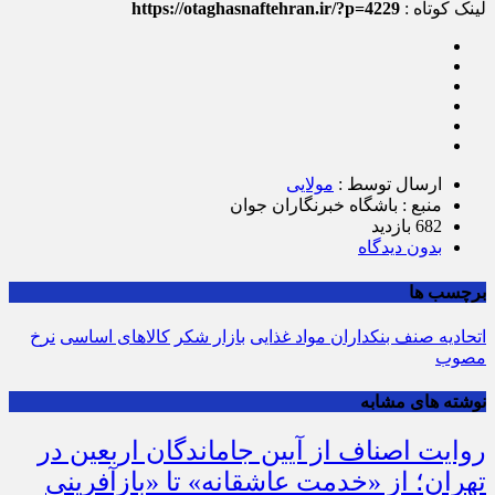
لینک کوتاه :
https://otaghasnaftehran.ir/?p=4229
ارسال توسط :
مولایی
منبع : باشگاه خبرنگاران جوان
682 بازدید
بدون دیدگاه
برچسب ها
اتحادیه صنف بنکداران مواد غذایی
بازار شکر
کالاهای اساسی
نرخ
مصوب
نوشته های مشابه
روایت اصناف از آیین جاماندگان اربعین در
تهران؛ از «خدمت عاشقانه» تا «بازآفرینی