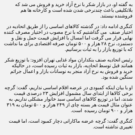
به گفته او، در بازار شکر با نرخ آزاد خرید و فروش می شد که
بلاتکلیفی باعث چندنرخی شدن شده است و کارخانه ها هم
فروشنده نیستند.
کنگری ادامه داد: در گذشته کالاهای اساسی را از طریق اتحادیه در
اختیار صنف می گذاشتیم که با نرخ مصوب در اختیار مصرف کننده
نهایی قرار می گرفت اما امسال با افزایش قیمت حمل و نقل و
دستمزد، نرخ ۲۸ هزار و ۵۰۰ تومان صرفه اقتصادی برای ما نداشت
که با توزیع بازار را به ثبات برسانیم.
رئیس اتحادیه صنف بنکداران مواد غذایی تهران افزود: با توزیع شکر
همانند قبل توسط اتحادیه، بازار به ثبات رسیده است، در حالیکه
خرید و فروش به نرخ آزاد منجر به نوسانات بازار و اعمال جرائم
سنگین شده بود.
او با بیان اینکه کمبودی در عرضه اقلام اساسی نداریم، گفت: گرچه
برخی کالاها از ابتدای سال مشمول افزایش ۲۳ درصدی قیمت
شدند، اما در توزیع کالاهای اساسی سبد خانوار مشکلی نداریم. به
عنوان مثال قیمت هر بسته چای از ۲۴۹ هزار و ۵۰۰ تومان به ۳۱۹
هزار و ۹۰۰ تومان رسیده است.
کنگری گفت: گرچه عرضه ماکارانی دچار کمبود است، اما قیمت
تغییری نداشته است‌.