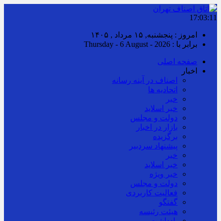
17:03:12
امروز : پنجشنبه, ۱۵ مرداد , ۱۴۰۵
برابر با : Thursday - 6 August - 2026
صفحه اصلی
اخبار
اصناف در آینه رسانه
اتحادیه ها
خبر
خبر اسلايد
دولت و مجلس
بازار در اخبار
برگزیده
پیشنهاد سردبیر
خبر
خبر اسلايد
خبر ویژه
دولت و مجلس
فعالیت کاربردی
گفتگو
هیئت رئیسه
یادداشت