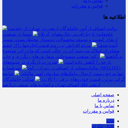
تماس با ما
قوانین و مقررات
اطلاعیه ها
روایت اصناف از آیین جاماندگان اربعین در تهران؛ از «خدمت
عاشقانه» تا «بازآفرینی حال‌وهوای کربلا»
نوسازی صنعت،
ارتقای کیفیت و توسعه محصولات دوستدار محیط‌زیست، مسیر
آینده صنف
مردم افزایش بی رویه قیمت اجاره‌بها را از چشم
مشاوران املاک می‌بینند؛ این در حالی است که ما در این موضوع
بی‌گناهیم
رکود صنعت منسوجات، سفارش‌های رنگرزی و چاپ
پارچه را کاهش داده است
ضرورت بازنگری در شیوه‌های
مالیات‌ستانی از اصناف در دوران رکود
سرشماره «MALIAT»
تنها مرجع رسمی ارسال پیامک‌های سازمان امور مالیاتی
شایعه
گرانی بنزین، قیمت خودروهای برقی را بالا برد
موکب جاماندگان
اربعین اتاق اصناف تهران و اتحادیه های صنفی برپا شد
صفحه اصلی
درباره ما
تماس با ما
قوانین و مقررات
خانه
کانال تلگرام