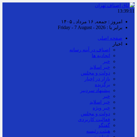
13:39:12
امروز : جمعه, ۱۶ مرداد , ۱۴۰۵
برابر با : Friday - 7 August - 2026
صفحه اصلی
اخبار
اصناف در آینه رسانه
اتحادیه ها
خبر
خبر اسلايد
دولت و مجلس
بازار در اخبار
برگزیده
پیشنهاد سردبیر
خبر
خبر اسلايد
خبر ویژه
دولت و مجلس
فعالیت کاربردی
گفتگو
هیئت رئیسه
یادداشت