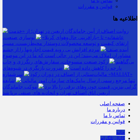
تماس با ما
قوانین و مقررات
اطلاعیه ها
روایت اصناف از آیین جاماندگان اربعین در تهران؛ از «خدمت
عاشقانه» تا «بازآفرینی حال‌وهوای کربلا»
نوسازی صنعت،
ارتقای کیفیت و توسعه محصولات دوستدار محیط‌زیست، مسیر
آینده صنف
مردم افزایش بی رویه قیمت اجاره‌بها را از چشم
مشاوران املاک می‌بینند؛ این در حالی است که ما در این موضوع
بی‌گناهیم
رکود صنعت منسوجات، سفارش‌های رنگرزی و چاپ
پارچه را کاهش داده است
ضرورت بازنگری در شیوه‌های
مالیات‌ستانی از اصناف در دوران رکود
سرشماره «MALIAT»
تنها مرجع رسمی ارسال پیامک‌های سازمان امور مالیاتی
شایعه
گرانی بنزین، قیمت خودروهای برقی را بالا برد
موکب جاماندگان
اربعین اتاق اصناف تهران و اتحادیه های صنفی برپا شد
صفحه اصلی
درباره ما
تماس با ما
قوانین و مقررات
خانه
کانال تلگرام