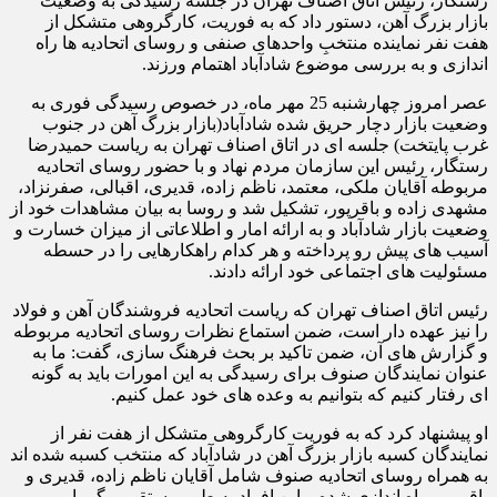
رستگار، رئیس اتاق اصناف تهران در جلسه رسیدگی به وضعیت
بازار بزرگ آهن، دستور داد که به فوریت، کارگروهی متشکل از
هفت نفر نماینده منتخبِ واحدهای صنفی و روسای اتحادیه ها راه
اندازی و به بررسی موضوع شادآباد اهتمام ورزند.
عصر امروز چهارشنبه 25 مهر ماه، در خصوص رسیدگی فوری به
وضعیت بازار دچار حریق شده شادآباد(بازار بزرگ آهن در جنوب
غرب پایتخت) جلسه ای در اتاق اصناف تهران به ریاست حمیدرضا
رستگار، رئیس این سازمان مردم نهاد و با حضور روسای اتحادیه
مربوطه آقایان ملکی، معتمد، ناظم زاده، قدیری، اقبالی، صفرنزاد،
مشهدی زاده و باقرپور، تشکیل شد و روسا به بیان مشاهدات خود از
وضعیت بازار شادآباد و به ارائه امار و اطلاعاتی از میزان خسارت و
آسیب های پیش رو پرداخته و هر کدام راهکارهایی را در حسطه
مسئولیت های اجتماعی خود ارائه دادند.
رئیس اتاق اصناف تهران که ریاست اتحادیه فروشندگان آهن و فولاد
را نیز عهده دار است، ضمن استماع نظرات روسای اتحادیه مربوطه
و گزارش های آن، ضمن تاکید بر بحث فرهنگ سازی، گفت: ما به
عنوان نمایندگان صنوف برای رسیدگی به این امورات باید به گونه
ای رفتار کنیم که بتوانیم به وعده های خود عمل کنیم.
او پیشنهاد کرد که به فوریت کارگروهی متشکل از هفت نفر از
نمایندگان کسبه بازار بزرگ آهن در شادآباد که منتخب کسبه شده اند
به همراه روسای اتحادیه صنوف شامل آقایان ناظم زاده، قدیری و
باقرپور، راه اندازی شده و این افراد به طور مستقیم پیگیر امور