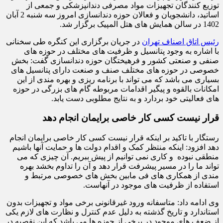
توزیع کنندگان تجهیزات مواد مصرفی دندانپزشکی و جمعی از
اساتید، دانشجویان و فعالان حوزه دندانسازی امروز سه شنبه 2 آبان
1402 در سالن همایش های هتل المپیک برگزار شد.
رئیس اتاق اصناف تهران
در جریان برگزاری این کنگره طی سخنانی
با اشاره به وجود پتانسیل و ظرفیت های مختلف در حوزه های
صنفی و صنعتی کشور و فرهیختگان حوزه دندانسازی گفت: بخش
خصوصی در حوزه های مختلف صنف و صنعت دارای پتانسیل های
بسیاری می باشد که می تواند با برنامه ریزی و بهره مندی از این
امکانات بالقوه و پیگیر اقدامات مربوطه گام های بزرگی در حوزه
های فعالیتی خود بردارد و به نتایج مطلوبی دست یابد.
قرار نیست کسی کار خاصی برایمان انجام دهد
رستگار با تاکید بر اینکه قرار نیست کسی کار خاصی برایمان انجام
دهد افزود: اینکه منتظر کمک و اقدام دولت ها و حمایت آنها باشیم
منطقی نبوده و کاری نمی توانیم از پیش ببریم. آن چیزی که می
تواند ما را در مسیر پیشرفت قرار دهد و آن را تداوم بخشد بهره
مندی از همکاری های فی مابین بخش های خصوصی مرتبط و
استفاده از ظرفیت های موجود در آنهاست.
وی ادامه داد: متاسفانه ورود غیرقانونی برخی مواد و تجهیزات بدون
استاندارد و تاریخ گذشته به دلیل عدم کنترل و نظارت های لازم یکی
از ضعف های موجود در برخی از حوزه ها می باشد که این نقصیه در