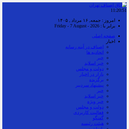
11:20:51
امروز : جمعه, ۱۶ مرداد , ۱۴۰۵
برابر با : Friday - 7 August - 2026
صفحه اصلی
اخبار
اصناف در آینه رسانه
اتحادیه ها
خبر
خبر اسلايد
دولت و مجلس
بازار در اخبار
برگزیده
پیشنهاد سردبیر
خبر
خبر اسلايد
خبر ویژه
دولت و مجلس
فعالیت کاربردی
گفتگو
هیئت رئیسه
یادداشت