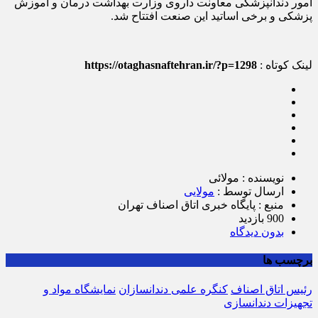
امور دندانپزشکی معاونت داروی وزارت بهداشت درمان و آموزش
پزشکی و برخی اساتید این صنعت افتتاح شد.
لینک کوتاه :
https://otaghasnaftehran.ir/?p=1298
نویسنده : مولائی
ارسال توسط :
مولایی
منبع : پایگاه خبری اتاق اصناف تهران
900 بازدید
بدون دیدگاه
برچسب ها
رئیس اتاق اصناف
کنگره علمی دندانسازان
نمایشگاه مواد و
تجهیزات دندانسازی