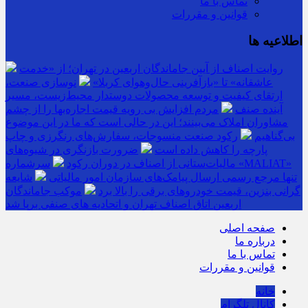
تماس با ما
قوانین و مقررات
اطلاعیه ها
روایت اصناف از آیین جاماندگان اربعین در تهران؛ از «خدمت
عاشقانه» تا «بازآفرینی حال‌وهوای کربلا»
نوسازی صنعت،
ارتقای کیفیت و توسعه محصولات دوستدار محیط‌زیست، مسیر
آینده صنف
مردم افزایش بی رویه قیمت اجاره‌بها را از چشم
مشاوران املاک می‌بینند؛ این در حالی است که ما در این موضوع
بی‌گناهیم
رکود صنعت منسوجات، سفارش‌های رنگرزی و چاپ
پارچه را کاهش داده است
ضرورت بازنگری در شیوه‌های
مالیات‌ستانی از اصناف در دوران رکود
سرشماره «MALIAT»
تنها مرجع رسمی ارسال پیامک‌های سازمان امور مالیاتی
شایعه
گرانی بنزین، قیمت خودروهای برقی را بالا برد
موکب جاماندگان
اربعین اتاق اصناف تهران و اتحادیه های صنفی برپا شد
صفحه اصلی
درباره ما
تماس با ما
قوانین و مقررات
خانه
کانال تلگرام