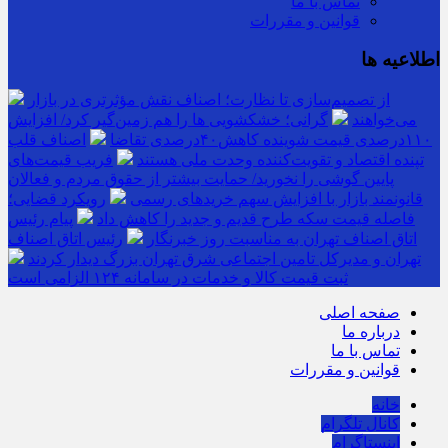
تماس با ما
قوانین و مقررات
اطلاعیه ها
از تصمیم‌سازی تا نظارت؛ اصناف نقش مؤثرتری در بازار
می‌خواهند
گرانی؛ خشکشویی‌ ها را هم زمین‌گیر کرد/ افزایش
۱۱۰درصدی قیمت شوینده کاهش۴۰درصدی تقاضا
اصناف قلب
تپنده اقتصاد و تقویت‌کننده وحدت ملی هستند
فریب قیمت‌های
پایین گوشی را نخورید/ حمایت بیشتر از حقوق مردم و فعالان
قانونمند بازار با افزایش سهم خریدهای رسمی
رویکرد قضایی؛
فاصله قیمت سکه طرح قدیم و جدید را کاهش داد
پیام رئیس
اتاق اصناف تهران به مناسبت روز خبرنگار
رئیس اتاق اصناف
تهران و مدیرکل تامین اجتماعی شرق تهران بزرگ دیدار کردند
ثبت قیمت کالا و خدمات در سامانه ۱۲۴ الزامی است
صفحه اصلی
درباره ما
تماس با ما
قوانین و مقررات
خانه
کانال تلگرام
اینستاگرام