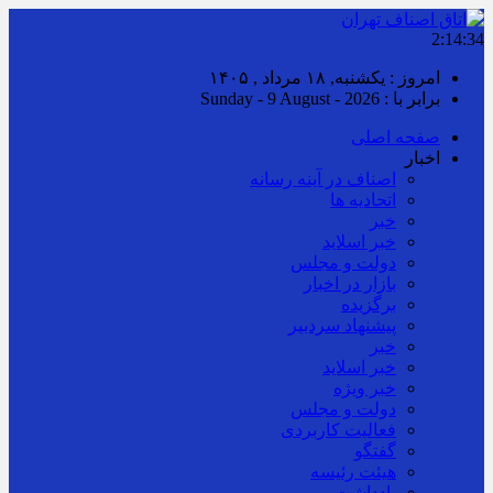
2:14:34
امروز : یکشنبه, ۱۸ مرداد , ۱۴۰۵
برابر با : Sunday - 9 August - 2026
صفحه اصلی
اخبار
اصناف در آینه رسانه
اتحادیه ها
خبر
خبر اسلايد
دولت و مجلس
بازار در اخبار
برگزیده
پیشنهاد سردبیر
خبر
خبر اسلايد
خبر ویژه
دولت و مجلس
فعالیت کاربردی
گفتگو
هیئت رئیسه
یادداشت