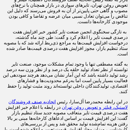
تعویض روغن تهران، تایرهای سواری در بازار همچنان با نرخ‌های
مصوب و گاهی حتی پایین‌تر از آن به فروش می‌رسند که دلیل این
تناقض را می‌توان تعادل نسبی میان عرضه و تقاضا و کافی بودن
موجودی کارخانه‌ها دانست.
به تازگی سخنگوی انجمن صنعت تایر کشور خبر افزایش هفت
درصدی قیمت تایر را اعلام کرد و گفت: طی چند ماه گذشته،
درخواست افزایش قیمت‌ها به مراجع ذی‌ربط ارائه شد که با مصوبه
ستاد تنظیم بازار، مجوز افزایش هفت درصدی قیمت‌ها صادر شده
است.
به گفته مصطفی تنها با وجود تمام مشکلات موجود، صنعت تایر
توانسته از نظر تعداد تولید حلقه یک درصد و از نظر وزن سه درصد
رشد تولید داشته باشد که این آمار نشان می‌دهد هرچند سوددهی این
فعالیت بسیار پایین است اما به‌رغم محدودیت‌ها و فشارهای
اقتصادی، تولیدکنندگان داخلی توانسته‌اند روند مثبت تولید را حفظ
کنند.
در این رابطه محمدرضا آل‌سارا، رئیس
اتحادیه صنف فروشندگان
لاستیک، فیلتر و تعویض روغن تهران
در رابطه با اعلام خبر افزایش
هفت درصدی قیمت تایر متعاقب مصوبه جدید ستاد تنظیم بازار
گفت: این افزایش قیمت بر اساس ادعاهای کارخانه‌ها مبنی بر بالا
رفتن هزینه تمام‌شده تولید محقق شد و پس از بررسی‌های
کارشناسی، میزان مجاز افزایش قیمت تعیین و اعلام شده است. با