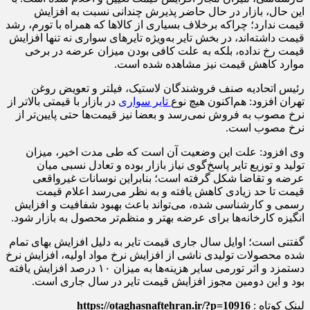
این حال، بازار در حال حاضر پذیرش چندانی نسبت به افزایش
قیمت ندارد؛ چراکه برخلاف بسیاری از کالاها که همراه با تورم، رشد
قیمت داشته‌اند، در بخش تایر به‌ویژه تایرهای سواری نه تنها افزایش
قیمت رخ نداده، بلکه به علت کافی بودن میزان عرضه در برخی
موارد کاهش قیمت نیز مشاهده شده است.
رئیس اتحادیه صنف فروشندگان لاستیک، فیلتر و تعویض روغن
تهران افزود: هم‌اکنون هیچ نوع
تایر سواری
در بازار با قیمتی بالاتر از
نرخ مصوب به فروش نمی‌رسد و بعضا نیز قیمت‌ها حتی پایین‌تر از
نرخ مصوب است.
وی افزود: علت این وضعیت آن است که طی مدت اخیر، میزان
تولید و توزیع تایر پاسخ‌گوی نیاز بازار بوده و تعادل نسبی میان
عرضه و تقاضا شکل گرفته است؛ بنابراین نوسانات غیرواقعی
قیمت تا حد زیادی کاهش یافته و به نظر می‌رسد اعلام قیمت
رسمی و کارشناسی شده، می‌تواند باعث بهبود شفافیت و افزایش
انگیزه کارخانه‌ها برای عرضه بهتر و منظم‌تر محصول به بازار شود.
گفتنی است؛ اوایل سال جاری قیمت تایر به دلیل افزایش بهای تمام
شده محصولات تولیدی ناشی از افزایش نرخ مواد اولیه، افزایش نرخ
دستمزد و اثر تورمی سایر هزینه‌ها به میزان ۱۰ درصد افزایش یافته
بود و این دومین مجوز افزایش قیمت تایر در سال جاری است.
لینک کوتاه :
https://otaghasnaftehran.ir/?p=10916