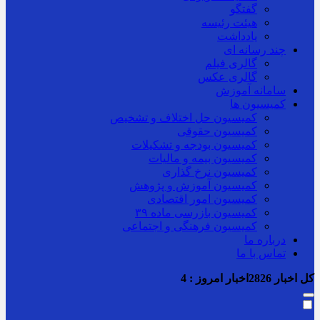
گفتگو
هیئت رئیسه
یادداشت
چند رسانه ای
گالری فیلم
گالری عکس
سامانه آموزش
کمیسیون ها
کمیسیون حل اختلاف و تشخیص
کمیسیون حقوقی
کمیسیون بودجه و تشکیلات
کمیسیون بیمه و مالیات
کمیسیون نرخ گذاری
کمیسیون آموزش و پژوهش
کمیسیون امور اقتصادی
کمیسیون بازرسی ماده ۳۹
کمیسیون فرهنگی و اجتماعی
درباره ما
تماس با ما
کل اخبار
2826
اخبار امروز :
4