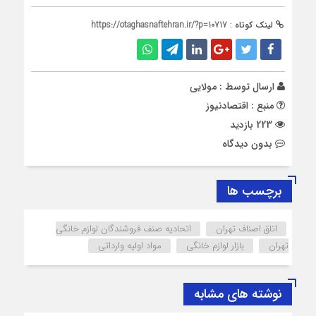
لینک کوتاه :
https://otaghasnaftehran.ir/?p=10717
ارسال توسط :
مولایی
منبع : اقتصادنیوز
223 بازدید
بدون دیدگاه
برچسب ها
اتاق اصناف تهران
اتحادیه صنف فروشندگان لوازم خانگی
تهران
بازار لوازم خانگی
مواد اولیه وارداتی
نوشته های مشابه