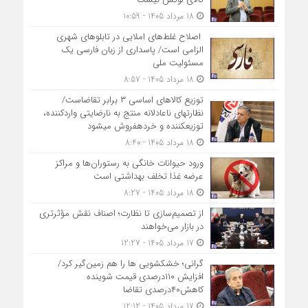
18 مرداد 1405 - 10:59
اصلاح غلط‌های املایی در تابلوهای شهری
الزامی است/ پاسداری از زبان فارسی یک
مسئولیت ملی
18 مرداد 1405 - 8:57
توزیع کالاهای اساسی ۳ برابر تقاضاست/
نظارت‎های ناعادلانه منتج به نارضایتی واردکننده،
توزیع‎کننده و خرده‎فروش می‎شود
18 مرداد 1405 - 8:40
ورود حیوانات خانگی به رستوران‌ها و مراکز
عرضه غذا تخلف بهداشتی است
18 مرداد 1405 - 8:27
از تصمیم‌سازی تا نظارت؛ اصناف نقش مؤثرتری
در بازار می‌خواهند
17 مرداد 1405 - 12:27
گرانی؛ خشکشویی‌ ها را هم زمین‌گیر کرد/
افزایش ۱۱۰درصدی قیمت شوینده
کاهش۴۰درصدی تقاضا
17 مرداد 1405 - 12:12