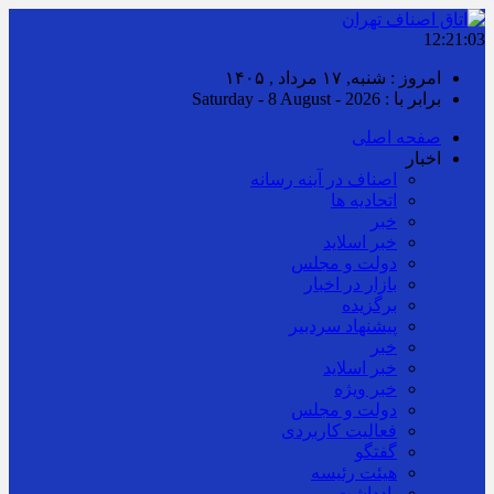
12:21:04
امروز : شنبه, ۱۷ مرداد , ۱۴۰۵
برابر با : Saturday - 8 August - 2026
صفحه اصلی
اخبار
اصناف در آینه رسانه
اتحادیه ها
خبر
خبر اسلايد
دولت و مجلس
بازار در اخبار
برگزیده
پیشنهاد سردبیر
خبر
خبر اسلايد
خبر ویژه
دولت و مجلس
فعالیت کاربردی
گفتگو
هیئت رئیسه
یادداشت