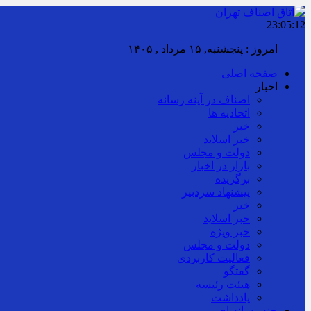
23:05:13
امروز : پنجشنبه, ۱۵ مرداد , ۱۴۰۵
صفحه اصلی
اخبار
اصناف در آینه رسانه
اتحادیه ها
خبر
خبر اسلايد
دولت و مجلس
بازار در اخبار
برگزیده
پیشنهاد سردبیر
خبر
خبر اسلايد
خبر ویژه
دولت و مجلس
فعالیت کاربردی
گفتگو
هیئت رئیسه
یادداشت
چند رسانه ای