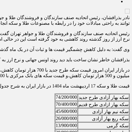
نادر بذرافشان، رئیس اتحادیه صنف سازندگان و فروشندگان طلا و جو
توانند به راحتی مبادلات خود را در رابطه با مصنوعات طلا و سکه انجام
نرخ ارز از روز گذشته روند کاهشی به خود گرفته است این در حالی اس
وی گفت: به دلیل کاهش چشمگیر قیمت ها و ثبات آن در یک ماه گذشته 
بذرافشان خاطر نشان ساخت باید دید روند اونس جهانی و نرخ ارز به کدام سو می رو
میلیون و 500 هزار تومان کاهش،و قیمت سکه های بانک مرکزی با 100 هزار تومان کاهش، هر گرم طلای 18عیار نیز با 72 هزار تومان کاهش نسبت روز گذشته در این لحظه داد و ستد می شود.
قیمت طلا و سکه 17 اردیبهشت ماه 1404 در بازار ایران به شرح جدول زیر به تومان می باشد
74/200/000
سکه بهار آزادی طرح جدید
70/400/000
سکه بهار ازادی طرح قدیم
45/600/000
سکه نیم بهار آزادی
26/000/000
سکه ربع بهار آزادی
13/900/000
سکه گرمی