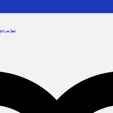
سرشماره «MALIAT» تنها مرجع رسمی ارسال پیامک