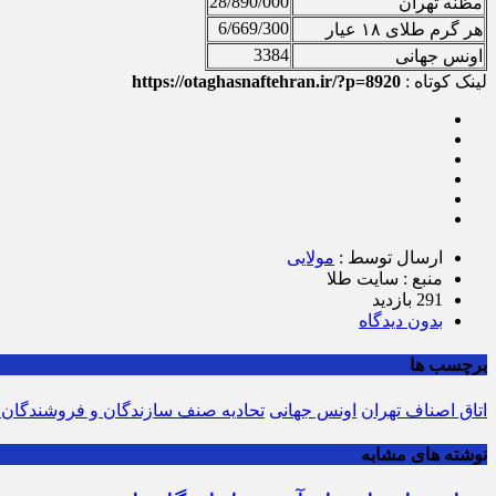
28/890/000
مظنه تهران
6/669/300
هر گرم طلای ۱۸ عیار
3384
اونس جهانی
لینک کوتاه :
https://otaghasnaftehran.ir/?p=8920
ارسال توسط :
مولایی
منبع : سایت طلا
291 بازدید
بدون دیدگاه
برچسب ها
اتاق اصناف تهران
اونس جهانی
تحادیه صنف سازندگان و فروشندگان 
نوشته های مشابه