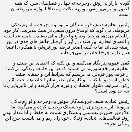
گویای بازار بی‌رونق دوچرخه نه تنها در فصل‌های سرد که همه
فصول و نیز بی‌رونقیِ موتورسیکلت و متعاقبا لوازم مربوطه آن
است.
رئیس اتحادیه صنف فروشندگان موتور و دوچرخه و لوازم یدکی
مربوطه، می گوید که اوضاع درون‌صنفی در بحث مدیریت، کار خود
را انجام می‌دهد هرچند اوضاع و احوال مالی به‌شدت نامساعد است
و اعضای اتحادیه این صنف درگیر و گرفتار چالش‌های جدی در این
زمینه شده‌اند اما به گفته اصغر فرضی‌پور قره‌لر، با همکاری اعضا
هنوز دارند چرخ اتحادیه را می‌چرخانند.
کمی عمومی‌تر نگاه می‌کنیم و این نکته که اعضای این صنف و
اتحادیه به واقع شهروندانی هستند که در این جامعه زندگی می‌کنند؛
از فرضی‌پور قره‌لر، می‌پرسیم که شرایط این واحدهای صنفی
چطور است و آیا کسب و کارشان نظیر سایر اتحادیه‌ها، تحت تاثیر
رکود، شرایط دشوار اقتصادی و تورم قرار گرفته و این تاثیرپذیری تا
چه حد بوده است؟
رئیس اتحادیه صنف فروشندگان موتور و دوچرخه و لوازم یدکی
مربوطه این تاثیرپذیری را وحشتناک توصیف کرده و می‌گوید: ما
علاوه بر حس نوعدوستی و همکاری نسبت به حفظ و ادامه‌دار بودنِ
روند فعالیت‌های اتحادیه، زندگی خود را داریم و می‌بایست چرخ این
زندگی بچرخد.