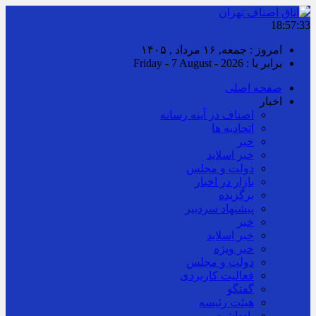
18:57:33
امروز : جمعه, ۱۶ مرداد , ۱۴۰۵
برابر با : Friday - 7 August - 2026
صفحه اصلی
اخبار
اصناف در آینه رسانه
اتحادیه ها
خبر
خبر اسلايد
دولت و مجلس
بازار در اخبار
برگزیده
پیشنهاد سردبیر
خبر
خبر اسلايد
خبر ویژه
دولت و مجلس
فعالیت کاربردی
گفتگو
هیئت رئیسه
یادداشت