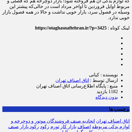
که لوازم یدکی آن هم فروخته شود! بازار دوچرخه هم که فصلی و
مربوط اوایل فروردین تا اواخر مرداد است در حالی‌که پیشتر این
وسیله در فصول سرد، بازار خوبی نداشت و حالا در همه فصول بازار
خوبی ندارد.
لینک کوتاه :
https://otaghasnaftehran.ir/?p=3425
نویسنده : کیانی
ارسال توسط :
اتاق اصناف تهران
منبع : پایگاه اطلاع‌رسانی اتاق اصناف تهران
1182 بازدید
بدون دیدگاه
برچسب ها
اتاق اصناف تهران
اتحادیه صنف فروشندگان موتور و دوچرخه و
لوازم یدکی مربوطه
اصناف
بازار کار
تورم
رکود
رکود بازار
صنف