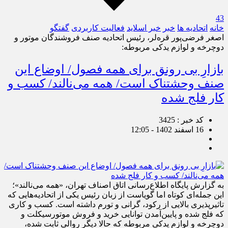
43
خانه
اتحادیه ها
خبر
خبر اسلايد
فعالیت کاربردی
گفتگو
اصغر فرضی‌پور قره‌لر، رئیس اتحادیه صنف فروشندگان موتور و
دوچرخه و لوازم یدکی مربوطه:
بازارِ بی رونق برای همه فصول/ اوضاع این
صنف وحشتناک است/ همه می‌نالند/ کسب و
کار فلج شده
کد خبر : 3425
16 اسفند 1402 - 12:05
به گزارش پایگاه اطلاع‌رسانی اتاق اصناف تهران، «همه می‌نالند»؛
این جمله‌ای کوتاه اما گویاست از زبان رئیس یکی از اتحادیه‌هایی که
تاثیرپذیری بالایی از رکود، گرانی و تورم داشته است. کسب و کاری
که فلج شده و پایین‌آمدن توانایی خرید و فروش موتورسیکلت و
دوچرخه و لوازم یدکی مربوطه که حالا دیگر روالی ثابت شده،