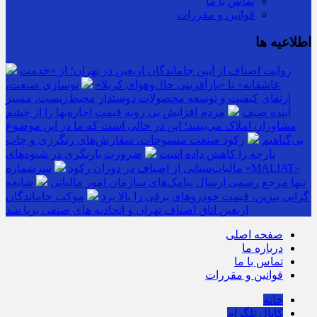
تماس با ما
قوانین و مقررات
اطلاعیه ها
روایت اصناف از آیین جاماندگان اربعین در تهران؛ از «خدمت
عاشقانه» تا «بازآفرینی حال‌وهوای کربلا»
نوسازی صنعت،
ارتقای کیفیت و توسعه محصولات دوستدار محیط‌زیست، مسیر
آینده صنف
مردم افزایش بی رویه قیمت اجاره‌بها را از چشم
مشاوران املاک می‌بینند؛ این در حالی است که ما در این موضوع
بی‌گناهیم
رکود صنعت منسوجات، سفارش‌های رنگرزی و چاپ
پارچه را کاهش داده است
ضرورت بازنگری در شیوه‌های
مالیات‌ستانی از اصناف در دوران رکود
سرشماره «MALIAT»
تنها مرجع رسمی ارسال پیامک‌های سازمان امور مالیاتی
شایعه
گرانی بنزین، قیمت خودروهای برقی را بالا برد
موکب جاماندگان
اربعین اتاق اصناف تهران و اتحادیه های صنفی برپا شد
صفحه اصلی
درباره ما
تماس با ما
قوانین و مقررات
خانه
کانال تلگرام