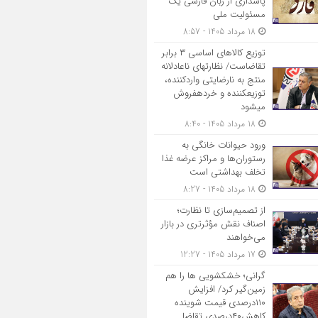
پاسداری از زبان فارسی یک
مسئولیت ملی
18 مرداد 1405 - 8:57
توزیع کالاهای اساسی ۳ برابر
تقاضاست/ نظارت‎های ناعادلانه
منتج به نارضایتی واردکننده،
توزیع‎کننده و خرده‎فروش
می‎شود
18 مرداد 1405 - 8:40
ورود حیوانات خانگی به
رستوران‌ها و مراکز عرضه غذا
تخلف بهداشتی است
18 مرداد 1405 - 8:27
از تصمیم‌سازی تا نظارت؛
اصناف نقش مؤثرتری در بازار
می‌خواهند
17 مرداد 1405 - 12:27
گرانی؛ خشکشویی‌ ها را هم
زمین‌گیر کرد/ افزایش
۱۱۰درصدی قیمت شوینده
کاهش۴۰درصدی تقاضا