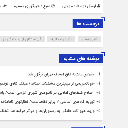
ارسال توسط :
مولایی
منبع : خبرگزاری تسنیم
880 بازدید
برچسب ها
اکبر پازوکی
رئیس اتحادیه
فروشندگان لوازم خانگی تهرا
نوشته های مشابه
اجلاس ماهانه اتاق اصناف تهران برگزار شد
خودتحریمی از مهم‌ترین مشکلات اصناف/ عینک کالای لو
اصلاح غلط‌های املایی در تابلوهای شهری الزامی است/ پا
توزیع کالاهای اساسی ۳ برابر تقاضاست/ نظارت‎های ناعادلانه منتج به نارضایتی واردکننده، توزیع‎کننده و خرده‎فروش می‎شود
ورود حیوانات خانگی به رستوران‌ها و مراکز عرضه غذا تخل