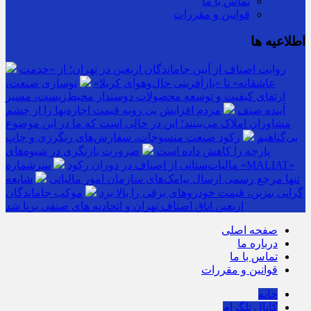
تماس با ما
قوانین و مقررات
اطلاعیه ها
روایت اصناف از آیین جاماندگان اربعین در تهران؛ از «خدمت
عاشقانه» تا «بازآفرینی حال‌وهوای کربلا»
نوسازی صنعت،
ارتقای کیفیت و توسعه محصولات دوستدار محیط‌زیست، مسیر
آینده صنف
مردم افزایش بی رویه قیمت اجاره‌بها را از چشم
مشاوران املاک می‌بینند؛ این در حالی است که ما در این موضوع
بی‌گناهیم
رکود صنعت منسوجات، سفارش‌های رنگرزی و چاپ
پارچه را کاهش داده است
ضرورت بازنگری در شیوه‌های
مالیات‌ستانی از اصناف در دوران رکود
سرشماره «MALIAT»
تنها مرجع رسمی ارسال پیامک‌های سازمان امور مالیاتی
شایعه
گرانی بنزین، قیمت خودروهای برقی را بالا برد
موکب جاماندگان
اربعین اتاق اصناف تهران و اتحادیه های صنفی برپا شد
صفحه اصلی
درباره ما
تماس با ما
قوانین و مقررات
خانه
کانال تلگرام