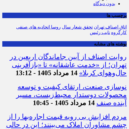
بدون دیدگاه
برچسب ها
اتاق اصناف تهران
تحقق شعار سال
روسا اتحادیه های صنفی
کارگروه
نایب رئیس
نوشته های مشابه
روایت اصناف از آیین جاماندگان اربعین در
تهران؛ از «خدمت عاشقانه» تا «بازآفرینی
حال‌وهوای کربلا»
14 مرداد 1405 - 13:12
نوسازی صنعت، ارتقای کیفیت و توسعه
محصولات دوستدار محیط‌زیست، مسیر
آینده صنف
14 مرداد 1405 - 10:45
مردم افزایش بی رویه قیمت اجاره‌بها را از
چشم مشاوران املاک می‌بینند؛ این در حالی