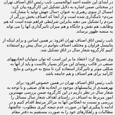
در ابتدای این جلسه احمد ابوالحسنی، نایب رئیس اتاق اصناف تهران
در سخنانی ضمن اشاره به دلایل تشکیل این کارگروه بیان کرد:
امسال از سوی رهبری به عنوان «سال جهش تولید با مشارکت
مردم» نامگذاری شده است و از آنجا که اصناف بخش بزرگی از
مردم را تشکیل می دهند بنابراین شرایطی فراهم شده است که هم
وظایف، هم نقش و جایگاه و هم میزان تاثیرگذاری آنها را می تواند
به منصه ظهور برساند.
نایب رئیس اتاق اصناف تهران افزود: بر همین اساس و برای اینکه از
پتانیسل فراوان و مختلف اصناف بتوانیم در سال پیش رو استفاده
کنیم کارگروه شعار سال در اتاق تشکیل شد.
وی تصریح کرد: اعتقاد ما بر این است که توان متولیان اتحادیه‎های
صنفی در قالب روسای این مراکز بسیار بالاست و باید از آنها به
شکلی موثر و تاثیرگذار استفاده کرد تا منتج به خروجی و نتایج
کارآمد برای هم اصناف و هم جامعه باشد
نایب رئیس اتاق اصناف تهران در همین خصوص افزود: برای
بهره‎مندی از پتانیسل‎های موجود در اتحادیه های صنفی و با توجه به
شعار سال در نظر داریم در این کارگروه ضمن بررسی مهمترین
امور مربرط به اصناف در راستای اهداف شعار سال مسائل را
بررسی و نسبت به انعکاس آنها به مراکز مرتبط اقدام کنیم و در
ادامه با پیگیری آنها در صورت عدم نتیجه گیری مطلوب، چالش‎ها،
مطالبات و راهکارهای خود را به صورت مستقیم به دفتر مقام