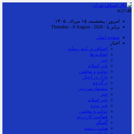
4:27:49
امروز : پنجشنبه, ۱۵ مرداد , ۱۴۰۵
برابر با : Thursday - 6 August - 2026
صفحه اصلی
اخبار
اصناف در آینه رسانه
اتحادیه ها
خبر
خبر اسلايد
دولت و مجلس
بازار در اخبار
برگزیده
پیشنهاد سردبیر
خبر
خبر اسلايد
خبر ویژه
دولت و مجلس
فعالیت کاربردی
گفتگو
هیئت رئیسه
یادداشت