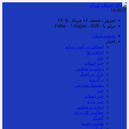
18:40:37
امروز : جمعه, ۱۶ مرداد , ۱۴۰۵
برابر با : Friday - 7 August - 2026
صفحه اصلی
اخبار
اصناف در آینه رسانه
اتحادیه ها
خبر
خبر اسلايد
دولت و مجلس
بازار در اخبار
برگزیده
پیشنهاد سردبیر
خبر
خبر اسلايد
خبر ویژه
دولت و مجلس
فعالیت کاربردی
گفتگو
هیئت رئیسه
یادداشت