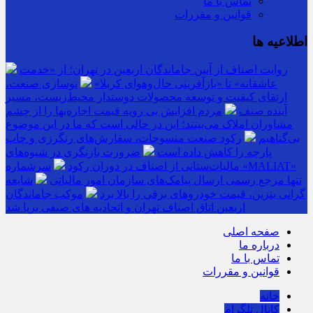
تماس با ما
قوانین و مقررات
اطلاعیه ها
روایت اصناف از آیین جاماندگان اربعین در تهران؛ از «خدمت
عاشقانه» تا «بازآفرینی حال‌وهوای کربلا»
نوسازی صنعت،
ارتقای کیفیت و توسعه محصولات دوستدار محیط‌زیست، مسیر
آینده صنف
مردم افزایش بی رویه قیمت اجاره‌بها را از چشم
مشاوران املاک می‌بینند؛ این در حالی است که ما در این موضوع
بی‌گناهیم
رکود صنعت منسوجات، سفارش‌های رنگرزی و چاپ
پارچه را کاهش داده است
ضرورت بازنگری در شیوه‌های
مالیات‌ستانی از اصناف در دوران رکود
سرشماره «MALIAT»
تنها مرجع رسمی ارسال پیامک‌های سازمان امور مالیاتی
شایعه
گرانی بنزین، قیمت خودروهای برقی را بالا برد
موکب جاماندگان
اربعین اتاق اصناف تهران و اتحادیه های صنفی برپا شد
صفحه اصلی
درباره ما
تماس با ما
قوانین و مقررات
خانه
کانال تلگرام