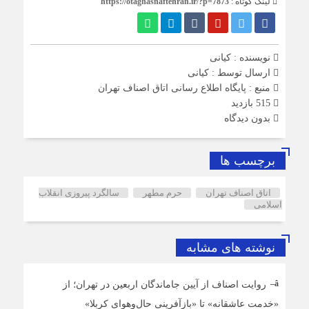
لینک کوتاه :
https://otaghasnaftehran.ir/?p=7873
نویسنده : کیانی
ارسال توسط :
کیانی
منبع : پایگاه اطلاع رسانی اتاق اصناف تهران
515 بازدید
بدون دیدگاه
برچسب ها
اتاق اصناف تهران
حرم مطهر
سالگرد پیروزی انقلاب
اسلامی
نوشته های مشابه
روایت اصناف از آیین جاماندگان اربعین در تهران؛ از
«خدمت عاشقانه» تا «بازآفرینی حال‌وهوای کربلا»