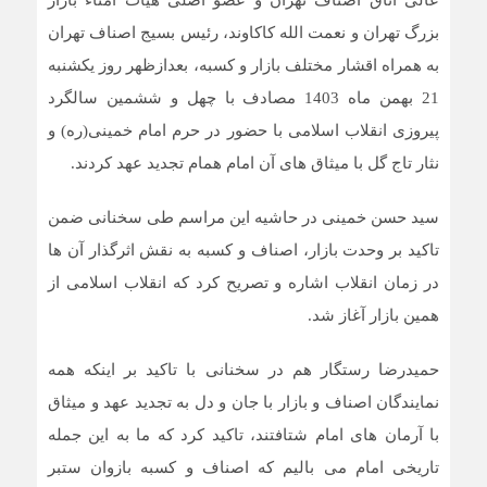
عالی اتاق اصناف تهران و عضو اصلی هیات امناء بازار
بزرگ تهران و نعمت الله کاکاوند، رئیس بسیج اصناف تهران
به همراه اقشار مختلف بازار و کسبه، بعدازظهر روز یکشنبه
21 بهمن ماه 1403 مصادف با چهل و ششمین سالگرد
پیروزی انقلاب اسلامی با حضور در حرم امام خمینی(ره) و
نثار تاج گل با میثاق های آن امام همام تجدید عهد کردند.
سید حسن خمینی در حاشیه این مراسم طی سخنانی ضمن
تاکید بر وحدت بازار، اصناف و کسبه به نقش اثرگذار آن ها
در زمان انقلاب اشاره و تصریح کرد که انقلاب اسلامی از
همین بازار آغاز شد.
حمیدرضا رستگار هم در سخنانی با تاکید بر اینکه همه
نمایندگان اصناف و بازار با جان و دل به تجدید عهد و میثاق
با آرمان های امام شتافتند، تاکید کرد که ما به این جمله
تاریخی امام می بالیم که اصناف و کسبه بازوان ستبر