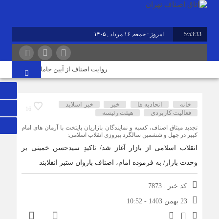
5:53:34
امروز : جمعه, ۱۶ مرداد , ۱۴۰۵
روایت اصناف از آیین جاماندگان اربعین در ت
خانه
اتحادیه ها
خبر
خبر اسلايد
16
فعالیت کاربردی
هیئت رئیسه
تجدید میثاق اصناف، کسبه و نمایندگان بازاریان پایتخت با آرمان های امام
کبیر در چهل و ششمین سالگرد پیروزی انقلاب اسلامی:
انقلاب اسلامی از بازار آغاز شد/ تاکیدِ سیدحسن خمینی بر
وحدت بازار/ به فرموده امام، اصناف بازوان ستبر انقلابند
کد خبر : 7873
23 بهمن 1403 - 10:52