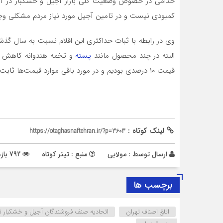
خدامی در خصوص وضعیت کلی بازار آجیل و خشکبار در آستا
کمبودی نیست و در تامین آجیل مورد نیاز مردم مشکلی وجو
وی در رابطه با ثبات حداکثری این اقلام نسبت به سال گذش
البته در چند محصول مانند
پسته
و تخمه هندوانه کاهش 
قیمت ۱۰ درصدی بودیم و در مورد باقی موارد قیمت‌ها ثابت بودند و نسبت به سال گذشته تغییری نداشته‌اند.
لینک کوتاه :
https://otaghasnaftehran.ir/?p=3603
ارسال توسط :
مولایی
منبع : تیتر کوتاه
792 بازدید
برچسب ها
اتاق اصناف تهران
اتحادیه صنف فروشندگان آجیل و خشکبار ت