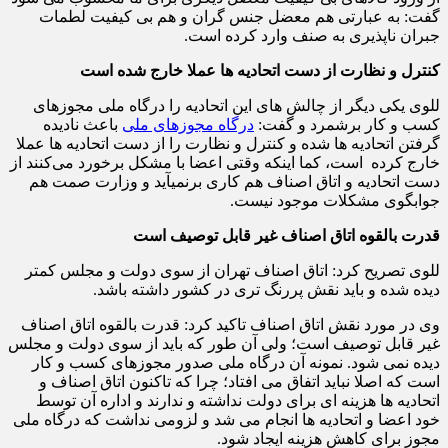
گفت: به عبارتی هم معضل جنس گران و هم بی کیفیت لطمات
جبران ناپذیری به صنف وارد کرده است.
کنترل و نظارت از دست اتحادیه ها عملا خارج شده است
للوی یکی دیگر از چالش های این اتحادیه را درگاه ملی مجوزهای
کسب و کار برشمرد و گفت:
درگاه مجوزهای ملی
باعث نادیده
گرفتن اتحادیه ها شده و کنترل و نظارت را از دست اتحادیه ها عملا
خارج کرده است، کما اینکه وقتی اعضا با مشکل برخورد می‌کنند از
دست اتحادیه و اتاق اصناف هم کاری برنمی‎آید و وزارت صمت هم
جوابگوی مشکلات موجود نیست.
قدرت بالقوه اتاق اصناف غیر قابل توصیف است
للوی تصریح کرد: اتاق اصناف تهران از سوی دولت و مجلس کمتر
دیده شده و باید نقش پررنگ تری در کشور داشته باشد.
وی در مورد نقش اتاق اصناف تاکید کرد: قدرت بالقوه اتاق اصناف
غیر قابل توصیف است؛ ولی آن طور که باید از سوی دولت و مجلس
دیده نمی شود. نمونه آن درگاه ملی صدور مجوزهای کسب و کار
است که اصلا نباید اتفاق می افتاد؛ چرا که تاکنون اتاق اصناف و
اتحادیه ها هزینه ای برای دولت نداشته و ندارند و اداره آن توسط
خود اعضا و اتحادیه ها انجام می شد و لزومی نداشت که درگاه ملی
مجوز برای کاهش هزینه ایجاد شود.