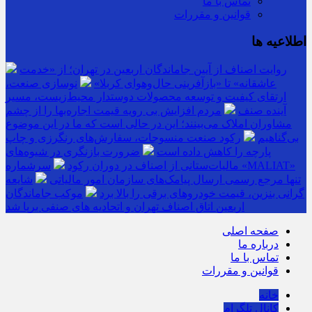
تماس با ما
قوانین و مقررات
اطلاعیه ها
روایت اصناف از آیین جاماندگان اربعین در تهران؛ از «خدمت
عاشقانه» تا «بازآفرینی حال‌وهوای کربلا»
نوسازی صنعت،
ارتقای کیفیت و توسعه محصولات دوستدار محیط‌زیست، مسیر
آینده صنف
مردم افزایش بی رویه قیمت اجاره‌بها را از چشم
مشاوران املاک می‌بینند؛ این در حالی است که ما در این موضوع
بی‌گناهیم
رکود صنعت منسوجات، سفارش‌های رنگرزی و چاپ
پارچه را کاهش داده است
ضرورت بازنگری در شیوه‌های
مالیات‌ستانی از اصناف در دوران رکود
سرشماره «MALIAT»
تنها مرجع رسمی ارسال پیامک‌های سازمان امور مالیاتی
شایعه
گرانی بنزین، قیمت خودروهای برقی را بالا برد
موکب جاماندگان
اربعین اتاق اصناف تهران و اتحادیه های صنفی برپا شد
صفحه اصلی
درباره ما
تماس با ما
قوانین و مقررات
خانه
کانال تلگرام