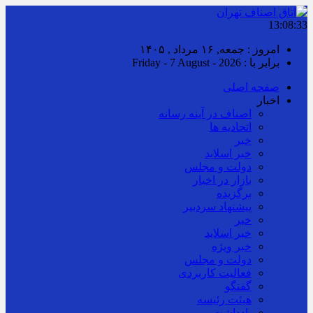
13:08:34
امروز : جمعه, ۱۶ مرداد , ۱۴۰۵
برابر با : Friday - 7 August - 2026
صفحه اصلی
اخبار
اصناف در آینه رسانه
اتحادیه ها
خبر
خبر اسلايد
دولت و مجلس
بازار در اخبار
برگزیده
پیشنهاد سردبیر
خبر
خبر اسلايد
خبر ویژه
دولت و مجلس
فعالیت کاربردی
گفتگو
هیئت رئیسه
یادداشت