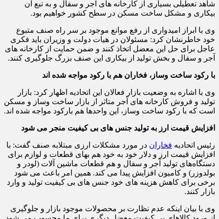
شاهد تعطیلی بسیاری از کارخانه های آجر و سفال و به تبع آن
بیکاری و مشکل ساخت مسکن در سطح کشور خواهیم بود.
وی با ابراز امیدواری از رفع موانع موجود بر سر راه صنف متبوع
خود خاطرنشان کرد: مسئولان در هیات دولت و وزیران باید فکری
عاجل برای حل این معضل اتخاذ کنند و ضمن حمایت از کارخانه های
آجر و سفال و بخش تولید از بیکاری این صنف بزرگ جلوگیری کنند.
با رکود ساخت وساز، فخاران هم با رکود مواجه شده اند
وی با اشاره به وضعیت بازار فعالان این اتحادیه اظهار کرد: بازار
تولید و فروش کارخانه های آجر متاثر از بازار ساخت وساز و مسکن
است که با رکود ساخت وساز، این واحدها هم بارکود مواجه شده اند.
افزایش قیمت ارز به تولید جنس های بی کیفیت منجر می شود
رئیس اتحادیه
فخاران
در مورد مشکلات ارزی مبتلابه صنف گفت: با
افزایش قیمت ارز و دلار خود به خود هم بهای قطعات و لوازم برای
دستگاه‌های تولید آجر و سفال و هم قطعات ماشین آلات (لودر و
بولدوزر) و کامیون افزایش پیدا می کند. همین امر باعث می شود
برخی برای کاهش هزینه های خود جنس های بی کیفیت تولید و وارد
بازار کنند.
وی با بیان اینکه عدم نظارت بر محصولات موجود بازار و جلوگیری
از ورود کالاهای بی کیفیت معضل دیگری برای ما محسوب می شود