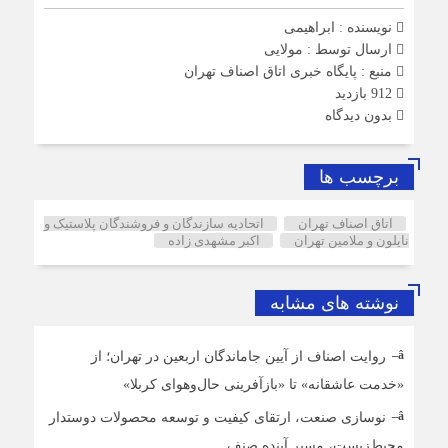
نویسنده : ابراهیمی
ارسال توسط :
مولایی
منبع : پایگاه خبری اتاق اصناف تهران
912 بازدید
بدون دیدگاه
برچسب ها
اتاق اصناف تهران
اتحادیه سازندگان و فروشندگان پلاستیک و
نایلون و ملامین تهران
اکبر مشهدی زاده
نوشته های مشابه
روایت اصناف از آیین جاماندگان اربعین در تهران؛ از
«خدمت عاشقانه» تا «بازآفرینی حال‌وهوای کربلا»
نوسازی صنعت، ارتقای کیفیت و توسعه محصولات دوستدار
محیط‌زیست، مسیر آینده صنف