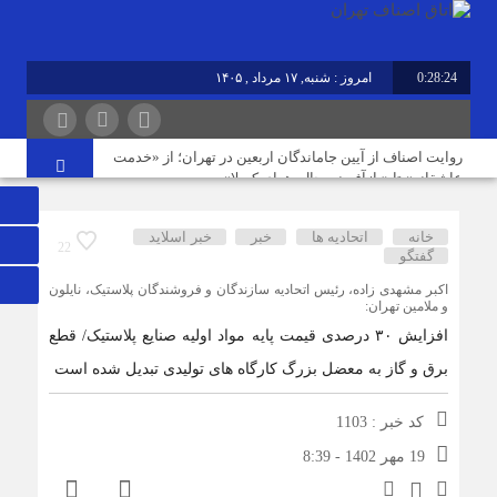
0:28:24
امروز : شنبه, ۱۷ مرداد , ۱۴۰۵
روایت اصناف از آیین جاماندگان اربعین در تهران؛ از «خدمت
عاشقانه» تا «بازآفرینی حال‌وهوای کربلا»
خانه
اتحادیه ها
خبر
خبر اسلايد
22
نوسازی صنعت، ارتقای کیفیت و توسعه محصولات دوستدار
گفتگو
محیط‌زیست، مسیر آینده صنف
اکبر مشهدی زاده، رئیس اتحادیه سازندگان و فروشندگان پلاستیک، نایلون
و ملامین تهران:
افزایش ۳۰ درصدی قیمت پایه مواد اولیه صنایع پلاستیک/ قطع
مردم افزایش بی رویه قیمت اجاره‌بها را از چشم مشاوران
برق و گاز به معضل بزرگ کارگاه های تولیدی تبدیل شده است
املاک می‌بینند؛ این در حالی است که ما در این موضوع
بی‌گناهیم
کد خبر : 1103
19 مهر 1402 - 8:39
رکود صنعت منسوجات، سفارش‌های رنگرزی و چاپ پارچه را
کاهش داده است