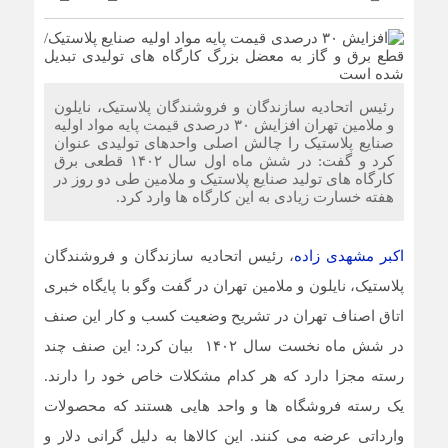
ضرورت بازنگری در شیوه‌های مالیات‌ستانی از اصناف در دوران
رکود
رئیس اتحادیه سازندگان و فروشندگان پلاستیک، نایلون
و ملامین تهران افزایش ۳۰ درصدی قیمت پایه مواد اولیه
صنایع پلاستیک را چالش اصلی واحدهای تولیدی عنوان
سرشماره «MALIAT» تنها مرجع رسمی ارسال پیامک‌های
کرد و گفت: در شش ماه اول سال ۱۴۰۲ قطعی برق
سازمان امور مالیاتی
کارگاه های تولید صنایع پلاستیک و ملامین طی دو روز در
هفته خسارت زیادی به این کارگاه ها وارد کرد.
شایعه گرانی بنزین، قیمت خودروهای برقی را بالا برد
اکبر مشهدی زاده
، رئیس اتحادیه سازندگان و فروشندگان
موکب جاماندگان اربعین اتاق اصناف تهران و اتحادیه های
پلاستیک، نایلون و ملامین تهران در گفت وگو با پایگاه خبری
صنفی برپا شد
اتاق اصناف تهران در تشریح وضعیت کسب و کار این صنف
در شش ماه نخست سال ۱۴۰۲ بیان کرد: این صنف چند
رسته مجزا دارد که هر کدام مشکلات خاص خود را دارند.
یک رسته فروشگاه ها و واحد هایی هستند که محصولات
وارداتی عرضه می کنند. این کالاها به دلیل گرانی دلار و