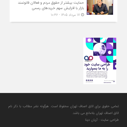
حمایت بیشتر از حقوق مردم و فعالان قانونمند
بازار با افزایش سهم خریدهای رسمی
17 مرداد 1405 - 10:46
تمامی حقوق برای اتاق اصناف تهران محفوظ است. هرگونه نشر مطالب با ذكر نام
اتاق اصناف تهران بلامانع مي باشد.
طراحی سایت : آریان دیتا