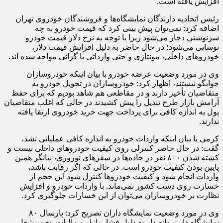
افزایش یافته است.
رئیس اتحادیه دارندگان نمایشگاه‌ها و فروشندگان خودروی تهران
اضافه کرد: نمی‌توان پیش بینی کرد که قیمت خودرو به چه
سرنوشتی دچار می‌شود زیرا با توجه به نرخ دلار قیمت خودرو
نوسانی می‌شود؛ در حال حاضر به دلیل افزایش قیمت دلار،
خودروهای داخلی، مونتاژی و حتی وارداتی با گرانی مواجه شده اند.
وی در مورد وضعیت عرضه خودرو با بیان اینکه خودروسازان
جوابگو نیستند، اظهار کرد: خودروسازان در تحویل خودرو به
متقاضیان تأخیر دارند و در مقاطعی هم شاهد بودیم که برای حفظ
آرامش بازار طرح تبدیل را پیش کشیدند در حالی که اغلب متقاضیان
پول به اندازه کافی برای پرداخت جهت خرید خودروی ارتقا یافته
ندارند.
کرمی با بیان اینکه واردات خودرو به اندازه کافی عملیاتی نشد،
گفت: در حال حاضر کنترلی روی کیفیت خودروهای داخلی نیست و
کشته شدن ۸۰۰ نفر در جاده‌ها در سفرهای نوروزی، بیانگر همین
پایین بودن کیفیت خودرو است. در حالی که اگر رقابت باشد،
واردات انجام شود و کیفیت خودروها کنترل شود این حجم از
خسارت روی دست کشور نمی‌ماند. با واردات خودرو و افزایش
نظارت بر خودروسازان می‌توان از این خسارات جلوگیری کرد.
وی در مورد وضعیت نمایشگاه داران تصریح کرد: پارسال ۸۰
نمایشگاه دار پروانه دار به دلیل فشار بازار و مالیات، تغییر شغل