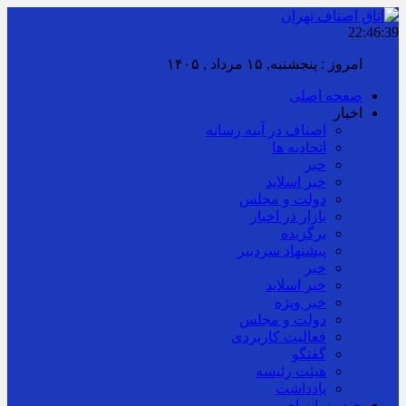
22:46:40
امروز : پنجشنبه, ۱۵ مرداد , ۱۴۰۵
صفحه اصلی
اخبار
اصناف در آینه رسانه
اتحادیه ها
خبر
خبر اسلايد
دولت و مجلس
بازار در اخبار
برگزیده
پیشنهاد سردبیر
خبر
خبر اسلايد
خبر ویژه
دولت و مجلس
فعالیت کاربردی
گفتگو
هیئت رئیسه
یادداشت
چند رسانه ای