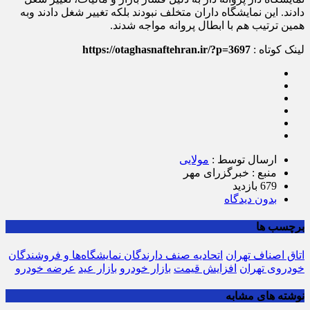
دادند. این نمایشگاه داران متخلف نبودند بلکه تغییر شغل دادند وبه
همین ترتیب هم با ابطال پروانه مواجه شدند.
لینک کوتاه :
https://otaghasnaftehran.ir/?p=3697
ارسال توسط :
مولایی
منبع : خبرگزرای مهر
679 بازدید
بدون دیدگاه
برچسب ها
اتاق اصناف تهران
اتحادیه صنف دارندگان نمایشگاه‌ها و فروشندگان
خودروی تهران
افزایش قیمت
بازار خودرو
بازار عید
عرضه خودرو
نوشته های مشابه