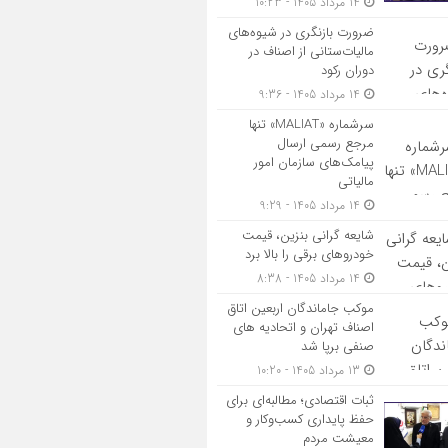
14 مرداد 1405 - 10:23
ضرورت بازنگری در شیوه‌های
مالیات‌ستانی از اصناف در
دوران رکود
14 مرداد 1405 - 9:36
سرشماره «MALIAT» تنها
مرجع رسمی ارسال
پیامک‌های سازمان امور
مالیاتی
14 مرداد 1405 - 9:29
شایعه گرانی بنزین، قیمت
خودروهای برقی را بالا برد
14 مرداد 1405 - 8:38
موکب جاماندگان اربعین اتاق
اصناف تهران و اتحادیه های
صنفی برپا شد
13 مرداد 1405 - 10:20
ثبات اقتصادی؛ مطالبه‌ای برای
حفظ پایداری کسب‌وکار و
معیشت مردم