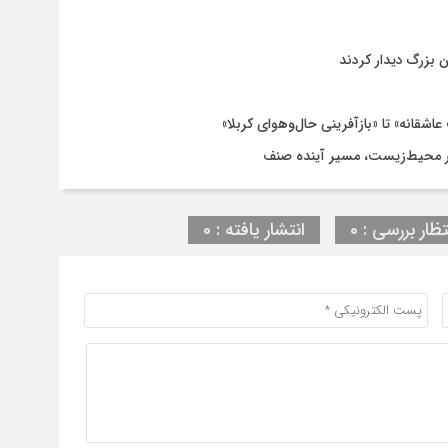
 بزرگ دیدار کردند
اشقانه» تا «بازآفرینی حال‌وهوای کربلا»
 محیط‌زیست، مسیر آینده صنف
تظار بررسی : 0
انتشار یافته : 0