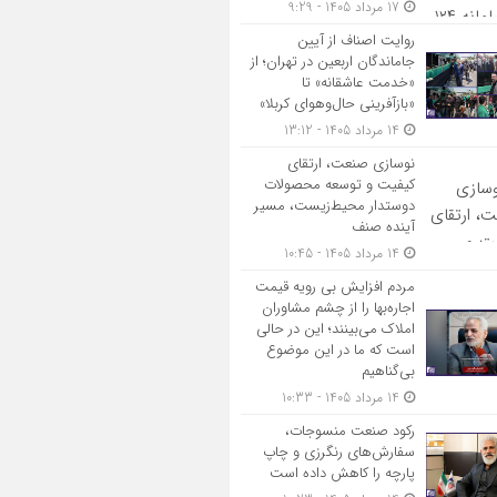
17 مرداد 1405 - 9:29
روایت اصناف از آیین
جاماندگان اربعین در تهران؛ از
«خدمت عاشقانه» تا
«بازآفرینی حال‌وهوای کربلا»
14 مرداد 1405 - 13:12
نوسازی صنعت، ارتقای
کیفیت و توسعه محصولات
دوستدار محیط‌زیست، مسیر
آینده صنف
14 مرداد 1405 - 10:45
مردم افزایش بی رویه قیمت
اجاره‌بها را از چشم مشاوران
املاک می‌بینند؛ این در حالی
است که ما در این موضوع
بی‌گناهیم
14 مرداد 1405 - 10:33
رکود صنعت منسوجات،
سفارش‌های رنگرزی و چاپ
پارچه را کاهش داده است