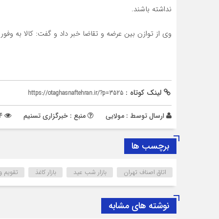
نداشته باشند.
وی از توازن بین عرضه و تقاضا خبر داد و گفت: کالا به وفور د
لینک کوتاه :
https://otaghasnaftehran.ir/?p=3525
ارسال توسط :
مولایی
منبع : خبرگزاری تسنیم
754 بازدید
برچسب ها
اتاق اصناف تهران
بازار شب عید
بازار کاغذ‌
تقویم و
نوشته های مشابه