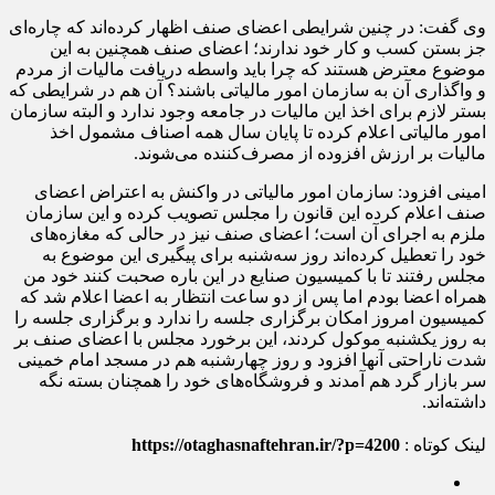
وی گفت: در چنین شرایطی اعضای صنف اظهار کرده‌اند که چاره‌ای
جز بستن کسب و کار خود ندارند؛ اعضای صنف همچنین به این
موضوع معترض هستند که چرا باید واسطه دریافت مالیات از مردم
و واگذاری آن به سازمان امور مالیاتی باشند؟ آن هم در شرایطی که
بستر لازم برای اخذ این مالیات در جامعه وجود ندارد و البته سازمان
امور مالیاتی اعلام کرده تا پایان سال همه اصناف مشمول اخذ
مالیات بر ارزش افزوده از مصرف‌کننده می‌شوند.
امینی افزود: سازمان امور مالیاتی در واکنش به اعتراض اعضای
صنف اعلام کرده این قانون را مجلس تصویب کرده و این سازمان
ملزم به اجرای آن است؛ اعضای صنف نیز در حالی که مغازه‌های
خود را تعطیل کرده‌اند روز سه‌شنبه برای پیگیری این موضوع به
مجلس رفتند تا با کمیسیون صنایع در این باره صحبت کنند خود من
همراه اعضا بودم اما پس از دو ساعت انتظار به اعضا اعلام شد که
کمیسیون امروز امکان برگزاری جلسه را ندارد و برگزاری جلسه را
به روز یکشنبه موکول کردند، این برخورد مجلس با اعضای صنف بر
شدت ناراحتی آنها افزود و روز چهارشنبه هم در مسجد امام خمینی
سر بازار گرد هم آمدند و فروشگاه‌های خود را همچنان بسته نگه
داشته‌اند.
لینک کوتاه :
https://otaghasnaftehran.ir/?p=4200