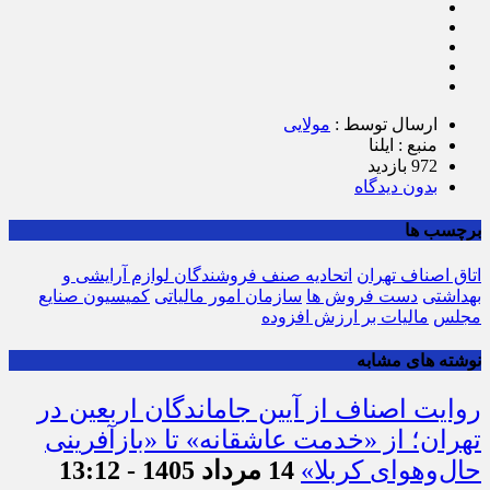
ارسال توسط :
مولایی
منبع : ایلنا
972 بازدید
بدون دیدگاه
برچسب ها
اتاق اصناف تهران
اتحادیه صنف فروشندگان لوازم آرایشی و
بهداشتی
دست فروش ها
سازمان امور مالیاتی
کمیسیون صنایع
مجلس
مالیات بر ارزش افزوده‌
نوشته های مشابه
روایت اصناف از آیین جاماندگان اربعین در
تهران؛ از «خدمت عاشقانه» تا «بازآفرینی
حال‌وهوای کربلا»
14 مرداد 1405 - 13:12