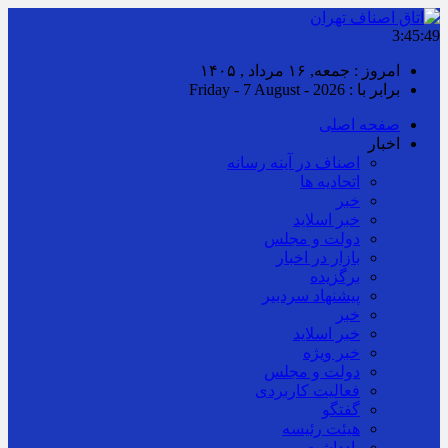
3:45:50
امروز : جمعه, ۱۶ مرداد , ۱۴۰۵
برابر با : Friday - 7 August - 2026
صفحه اصلی
اخبار
اصناف در آینه رسانه
اتحادیه ها
خبر
خبر اسلايد
دولت و مجلس
بازار در اخبار
برگزیده
پیشنهاد سردبیر
خبر
خبر اسلايد
خبر ویژه
دولت و مجلس
فعالیت کاربردی
گفتگو
هیئت رئیسه
یادداشت