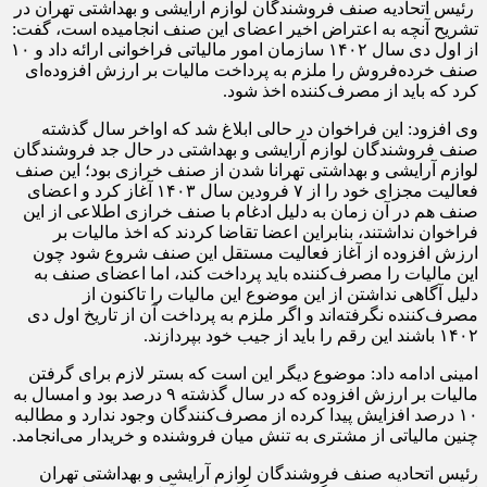
رئیس اتحادیه صنف فروشندگان لوازم آرایشی و بهداشتی تهران در
تشریح آنچه به اعتراض اخیر اعضای این صنف انجامیده است، گفت:
از اول دی سال ۱۴۰۲ سازمان امور مالیاتی فراخوانی ارائه داد و ۱۰
صنف خرده‌فروش را ملزم به پرداخت مالیات بر ارزش افزوده‌ای
کرد که باید از مصرف‌کننده اخذ شود.
وی افزود: این فراخوان در حالی ابلاغ شد که اواخر سال گذشته
صنف فروشندگان لوازم آرایشی و بهداشتی در حال جد فروشندگان
لوازم آرایشی و بهداشتی تهرانا شدن از صنف خرازی بود؛ این صنف
فعالیت مجزای خود را از ۷ فرودین سال ۱۴۰۳ آغاز کرد و اعضای
صنف هم در آن زمان به دلیل ادغام با صنف خرازی اطلاعی از این
فراخوان نداشتند، بنابراین اعضا تقاضا کردند که اخذ مالیات بر
ارزش افزوده از آغاز فعالیت مستقل این صنف شروع شود چون
این مالیات را مصرف‌کننده باید پرداخت کند، اما اعضای صنف به
دلیل آگاهی نداشتن از این موضوع این مالیات را تاکنون از
مصرف‌کننده نگرفته‌اند و اگر ملزم به پرداخت آن از تاریخ اول دی
۱۴۰۲ باشند این رقم را باید از جیب خود بپردازند.
امینی ادامه داد: موضوع دیگر این است که بستر لازم برای گرفتن
مالیات بر ارزش افزوده که در سال گذشته ۹ درصد بود و امسال به
۱۰ درصد افزایش پیدا کرده از مصرف‌کنندگان وجود ندارد و مطالبه
چنین مالیاتی از مشتری به تنش میان فروشنده و خریدار می‌انجامد.
رئیس اتحادیه صنف فروشندگان لوازم آرایشی و بهداشتی تهران