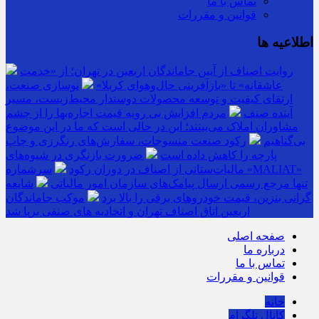
تماس با ما
قوانین و مقررات
اطلاعیه ها
روایت اصناف از آیین جاماندگان اربعین در تهران؛ از «خدمت
عاشقانه» تا «بازآفرینی حال‌وهوای کربلا»
نوسازی صنعت،
ارتقای کیفیت و توسعه محصولات دوستدار محیط‌زیست، مسیر
آینده صنف
مردم افزایش بی رویه قیمت اجاره‌بها را از چشم
مشاوران املاک می‌بینند؛ این در حالی است که ما در این موضوع
بی‌گناهیم
رکود صنعت منسوجات، سفارش‌های رنگرزی و چاپ
پارچه را کاهش داده است
ضرورت بازنگری در شیوه‌های
مالیات‌ستانی از اصناف در دوران رکود
سرشماره «MALIAT»
تنها مرجع رسمی ارسال پیامک‌های سازمان امور مالیاتی
شایعه
گرانی بنزین، قیمت خودروهای برقی را بالا برد
موکب جاماندگان
اربعین اتاق اصناف تهران و اتحادیه های صنفی برپا شد
صفحه اصلی
درباره ما
تماس با ما
قوانین و مقررات
خانه
کانال تلگرام