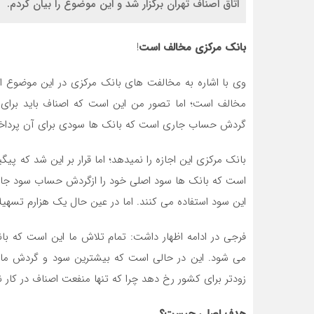
اتاق اصناف تهران برگزار شد و اين موضوع را بيان کردم.
بانک مرکزي مخالف است
!
وي با اشاره به مخالفت هاي بانک مرکزي در اين موضوع
مخالف است؛ اما تصور من اين است که اصناف بايد براي 
گردش حساب جاري است که بانک ها سودي براي آن پرداخ
بانک مرکزي اين اجازه را نميدهد؛ اما قرار بر اين شد که پيگ
است که بانک ها سود اصلي خود را ازگردش حساب سود جاري
اين سود استفاده مي کنند. اما در عين حال يک هزارم تسهيل
فرجي در ادامه اظهار داشت: تمام تلاش ما اين است که ب
مي شود. اين در حالي است که بيشترين سود و گردش مالي 
زودتر براي کشور رخ دهد چرا که تنها منفعت اصناف در کار
هدف اصلي چيست؟