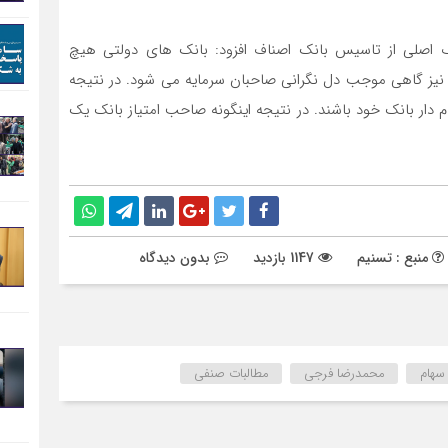
ف اصلي از تاسيس بانک اصناف افزود: بانک هاي دولتي هيچ
نيز گاهي موجب دل نگراني صاحبان سرمايه مي شود. در نتيجه
ار بانک خود باشند. در نتيجه اينگونه صاحب امتياز بانک يک
منبع : تسنیم
1147 بازدید
بدون دیدگاه
سهام
محمدرضا فرجی
مطالبات صنفی