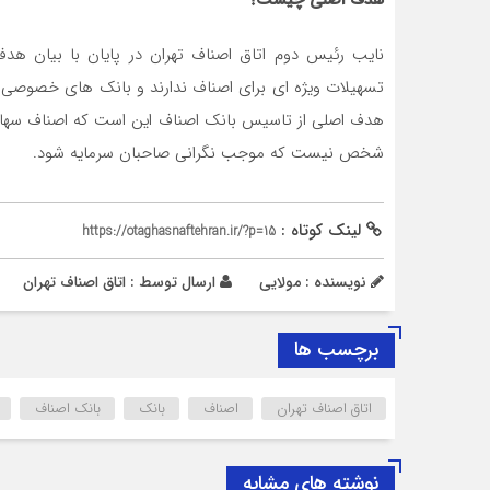
نايب رئيس دوم اتاق اصناف تهران در پايان با بيان هد
تسهيلات ويژه اي براي اصناف ندارند و بانک هاي خصوصي 
هدف اصلي از تاسيس بانک اصناف اين است که اصناف سهام د
شخص نيست که موجب نگراني صاحبان سرمايه شود
.
لینک کوتاه :
https://otaghasnaftehran.ir/?p=15
نویسنده : مولایی
ارسال توسط :
اتاق اصناف تهران
برچسب ها
اتاق اصناف تهران
اصناف
بانک
بانک اصناف
نوشته های مشابه