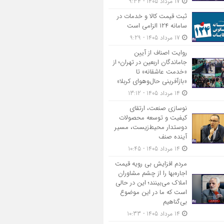
17 مرداد 1405 - 9:34
ثبت قیمت کالا و خدمات در
سامانه ۱۲۴ الزامی است
17 مرداد 1405 - 9:29
روایت اصناف از آیین
جاماندگان اربعین در تهران؛ از
«خدمت عاشقانه» تا
«بازآفرینی حال‌وهوای کربلا»
14 مرداد 1405 - 13:12
نوسازی صنعت، ارتقای
کیفیت و توسعه محصولات
دوستدار محیط‌زیست، مسیر
آینده صنف
14 مرداد 1405 - 10:45
مردم افزایش بی رویه قیمت
اجاره‌بها را از چشم مشاوران
املاک می‌بینند؛ این در حالی
است که ما در این موضوع
بی‌گناهیم
14 مرداد 1405 - 10:33