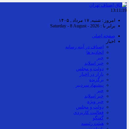
13:11:20
امروز : شنبه, ۱۷ مرداد , ۱۴۰۵
برابر با : Saturday - 8 August - 2026
صفحه اصلی
اخبار
اصناف در آینه رسانه
اتحادیه ها
خبر
خبر اسلايد
دولت و مجلس
بازار در اخبار
برگزیده
پیشنهاد سردبیر
خبر
خبر اسلايد
خبر ویژه
دولت و مجلس
فعالیت کاربردی
گفتگو
هیئت رئیسه
یادداشت