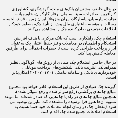
در حال حاضر، مشتریان بانک‌های ملت، گردشگری، کشاورزی،
کارآفرین، صادرات، سینا، سامان، رفاه کارگران، خاورمیانه،
تجارت، پارسیان، پاسارگاد، ایران ونزوئلا، ایران زمین، قرض‌الحسنه
رسالت و مؤسسه اعتباری ملل پیش از تأیید چک، به‌طور خودکار
اطلاعات تجمیعی صادرکننده چک را مشاهده می‌کنند.
استعلام چک، راهکاری است که بانک مرکزی با هدف افزایش
استحکام و اطمینان در معاملات و نیز حفظ اعتبار چک به‌عنوان
ابزار پرداخت طراحی کرده است تا خطرات احتمالی برای طرفین
معامله کاهش پیدا کند.
در حال حاضر، استعلام چک صیادی از روش‌های گوناگونی نظیر
همراه‌بانک، اینترنت بانک، اپلیکیشن‌های پرداخت موبایلی،
خودپردازهای بانکی و سامانه پیامکی ۴۰۴۰۷۰۱۷۰۱ امکان‌پذیر
است.
گیرنده چک صیادی از طریق این استعلام، قادر خواهد بود مجموع
مبالغ چک‌های برگشتی (رفع سواثر شده و رفع سواثر نشده)،
همچنین مبالغ چک‌های در راه یا چک‌هایی که صادر شده‌اند اما موعد
تسویه آن‌ها هنوز فرا نرسیده را مشاهده کند. بنابراین توصیه می
شود ذینفعان چک در زمان انجام معاملات خود حتما نسبت به
استعلام اطلاعات تجمیع شده چک اقدام کنند.