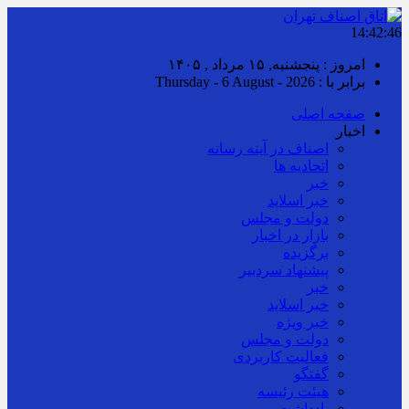
14:42:47
امروز : پنجشنبه, ۱۵ مرداد , ۱۴۰۵
برابر با : Thursday - 6 August - 2026
صفحه اصلی
اخبار
اصناف در آینه رسانه
اتحادیه ها
خبر
خبر اسلايد
دولت و مجلس
بازار در اخبار
برگزیده
پیشنهاد سردبیر
خبر
خبر اسلايد
خبر ویژه
دولت و مجلس
فعالیت کاربردی
گفتگو
هیئت رئیسه
یادداشت