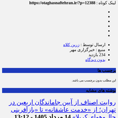
لینک کوتاه :
https://otaghasnaftehran.ir/?p=12388
ارسال توسط :
زرین کلاه
منبع : خبرگزاری مهر
234 بازدید
بدون دیدگاه
برچسب ها
این مطلب بدون برچسب می باشد.
نوشته های مشابه
روایت اصناف از آیین جاماندگان اربعین در
تهران؛ از «خدمت عاشقانه» تا «بازآفرینی
حال‌وهوای کربلا»
14 مرداد 1405 - 13:12