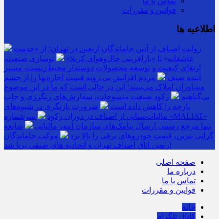
تماس با ما
قوانین و مقررات
اطلاعیه ها
روایت اصناف از آیین جاماندگان اربعین در تهران؛ از «خدمت
عاشقانه» تا «بازآفرینی حال‌وهوای کربلا»
نوسازی صنعت،
ارتقای کیفیت و توسعه محصولات دوستدار محیط‌زیست، مسیر
آینده صنف
مردم افزایش بی رویه قیمت اجاره‌بها را از چشم
مشاوران املاک می‌بینند؛ این در حالی است که ما در این موضوع
بی‌گناهیم
رکود صنعت منسوجات، سفارش‌های رنگرزی و چاپ
پارچه را کاهش داده است
ضرورت بازنگری در شیوه‌های
مالیات‌ستانی از اصناف در دوران رکود
سرشماره «MALIAT»
تنها مرجع رسمی ارسال پیامک‌های سازمان امور مالیاتی
شایعه
گرانی بنزین، قیمت خودروهای برقی را بالا برد
موکب جاماندگان
اربعین اتاق اصناف تهران و اتحادیه های صنفی برپا شد
صفحه اصلی
درباره ما
تماس با ما
قوانین و مقررات
خانه
کانال تلگرام