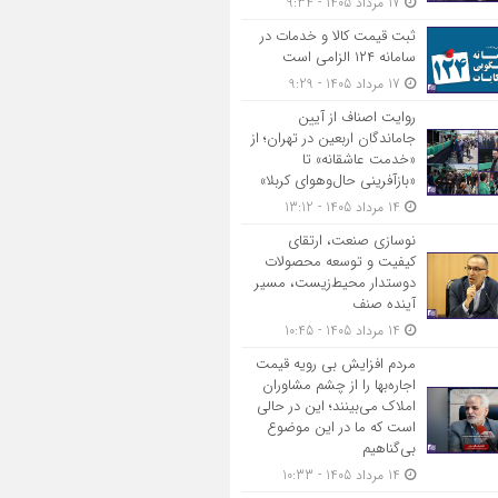
17 مرداد 1405 - 9:34
ثبت قیمت کالا و خدمات در
سامانه ۱۲۴ الزامی است
17 مرداد 1405 - 9:29
روایت اصناف از آیین
جاماندگان اربعین در تهران؛ از
«خدمت عاشقانه» تا
«بازآفرینی حال‌وهوای کربلا»
14 مرداد 1405 - 13:12
نوسازی صنعت، ارتقای
کیفیت و توسعه محصولات
دوستدار محیط‌زیست، مسیر
آینده صنف
14 مرداد 1405 - 10:45
مردم افزایش بی رویه قیمت
اجاره‌بها را از چشم مشاوران
املاک می‌بینند؛ این در حالی
است که ما در این موضوع
بی‌گناهیم
14 مرداد 1405 - 10:33