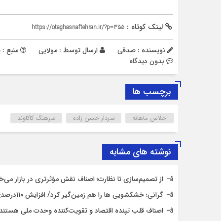
لینک کوتاه :
https://otaghasnaftehran.ir/?p=355
نویسنده : صدقی
ارسال توسط :
مولایی
منبع : پ
بدون دیدگاه
برچسب ها
اجلاس ماهانه
سردار حسن زاده
سرهنگ کاکاوند
نوشته های مشابه
از تصمیم‌سازی تا نظارت؛ اصناف نقش مؤثرتری در بازار می‌خ
گرانی؛ خشکشویی‌ ها را هم زمین‌گیر کرد/ افزایش ۱۱۰درصدی قیمت شوینده کاهش۴۰درصدی تقاضا
اصناف قلب تپنده اقتصاد و تقویت‌کننده وحدت ملی هستند