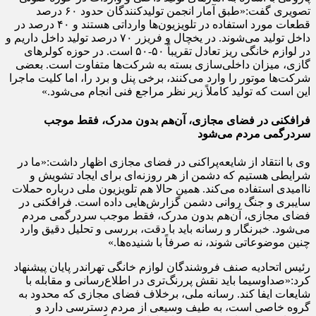
تصویری گفت:«طبق آمار انجمن تولیدکنندگان حدود ۶۰ درصد
قطعات مورد استفاده در تلویزیون‌ها وارداتی هستند و ۴۰ درصد در
داخل تولید می‌شوند. در یخچال و فریزر ۷۰ درصد تولید داخل داریم و
در لوازم خانگی ریز تعادل تقریباً ۵۰-۵۰ است. در حوزه کولرهای
گازی، میزان داخلی‌سازی بسته به شرکت‌ها متفاوت است. بعضی
شرکت‌ها موتور را وارد می‌کنند، برخی پنل و برد را، اما کلیت ماجرا
این است که تولید کاملاً زیر نظر مراجع فنی انجام می‌شود.»
فرافکنی در فضای مجازی، آن‌هم بدون مدرک، فقط موجب
سردرگمی مردم می‌شود
وی با انتقاد از شایعه‌پراکنی در فضای مجازی اظهار داشت:«ما در
شرایطی هستیم که دشمن از هر روزنه‌ای برای ایجاد تشویش و
ناامیدی استفاده می‌کند. همین حالا هم تلویزیون ملی درباره حملات
سایبری و جنگ روانی دشمن گزارش‌هایی داده است. فرافکنی در
فضای مجازی، آن‌هم بدون مدرک، فقط موجب سردرگمی مردم
می‌شود. خبرنگار و رسانه باید با دقت، بررسی و تحلیل دقیق وارد
چنین موضوعاتی شوند، نه صرفاً با شنیده‌ها.»
رئیس اتحادیه صنف فروشندگان لوازم خانگی تهراندر پایان پیشنهاد
کرد:«صداوسیما باید نقش پررنگ‌تری در اطلاع‌رسانی و مقابله با
شایعات ایفا کند. رسانه ملی، برخلاف فضای مجازی که محدود به
گروه خاصی است، به طیف وسیعی از مردم دسترسی دارد و