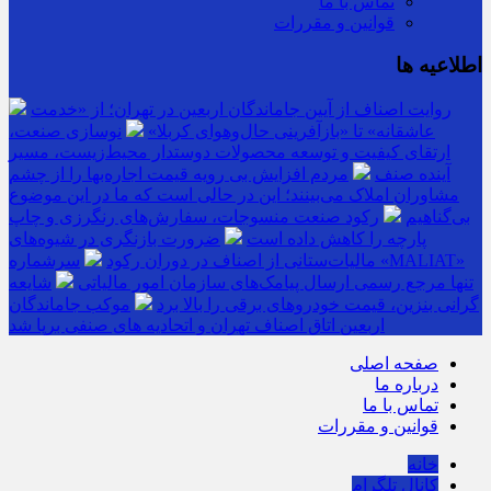
تماس با ما
قوانین و مقررات
اطلاعیه ها
روایت اصناف از آیین جاماندگان اربعین در تهران؛ از «خدمت
عاشقانه» تا «بازآفرینی حال‌وهوای کربلا»
نوسازی صنعت،
ارتقای کیفیت و توسعه محصولات دوستدار محیط‌زیست، مسیر
آینده صنف
مردم افزایش بی رویه قیمت اجاره‌بها را از چشم
مشاوران املاک می‌بینند؛ این در حالی است که ما در این موضوع
بی‌گناهیم
رکود صنعت منسوجات، سفارش‌های رنگرزی و چاپ
پارچه را کاهش داده است
ضرورت بازنگری در شیوه‌های
مالیات‌ستانی از اصناف در دوران رکود
سرشماره «MALIAT»
تنها مرجع رسمی ارسال پیامک‌های سازمان امور مالیاتی
شایعه
گرانی بنزین، قیمت خودروهای برقی را بالا برد
موکب جاماندگان
اربعین اتاق اصناف تهران و اتحادیه های صنفی برپا شد
صفحه اصلی
درباره ما
تماس با ما
قوانین و مقررات
خانه
کانال تلگرام