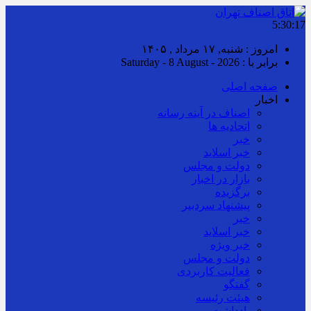
5:30:18
امروز : شنبه, ۱۷ مرداد , ۱۴۰۵
برابر با : Saturday - 8 August - 2026
صفحه اصلی
اخبار
اصناف در آینه رسانه
اتحادیه ها
خبر
خبر اسلايد
دولت و مجلس
بازار در اخبار
برگزیده
پیشنهاد سردبیر
خبر
خبر اسلايد
خبر ویژه
دولت و مجلس
فعالیت کاربردی
گفتگو
هیئت رئیسه
یادداشت