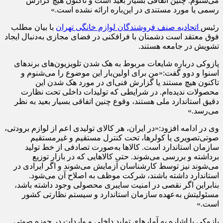
می‌شنوم. چنین اتفاقی بسیار بعید است و تاکنون هیچ گزارش
رسمی یا مورد مستندی در این‌باره ارائه نشده است.»
رئیس
اتحادیه صنف فروشندگان لوازم خانگی تهران
با بیان مطلب
فوق معتقد است دشمنان با فرافکنی در فضای مجازی به‌دنبال ایجاد
تشویش در جامعه هستند.
پازوکی درباره شایعات مربوط به هک شدن تلویزیون‌های برندهای
اسنوا و دوو گفت:«من برای اولین‌بار این موضوع را می‌شنوم و
تاکنون هیچ مستند یا گزارش فنی‌ای در مورد هک شدن این
محصولات ندیده‌ام. در شرایطی که تولیدات داخلی تحت نظارت
دقیق استاندارد ملی هستند، وقوع چنین اتفاقی بسیار بعید به نظر
می‌رسد.»
وی در ادامه افزود:«در ایران، هر کالای تولیدی اعم از لوازم برودتی،
صوتی‌تصویری یا کولرها، تحت کنترل مستقیم و غیرمستقیم
سازمان استاندارد است. کالاها به‌صورت تصادفی از خط تولید
برداشته و بررسی می‌شوند. حتی کالاهایی که در بازار توزیع
می‌شوند نیز توسط کارشناسان آزمایش می‌شوند و اگر ایرادی در
استاندارد داشته باشند، شرکت موظف به اصلاح آن می‌شود.
بنابراین اگر نقصی در امنیت سایبری محصولی وجود داشته باشد،
مسئولیتش به‌عهده سازمان استاندارد و سیستم نظارتی کشور
است.»
پازوکی با اشاره به آمارهای تولید داخلی و واردات در حوزه صوتی‌