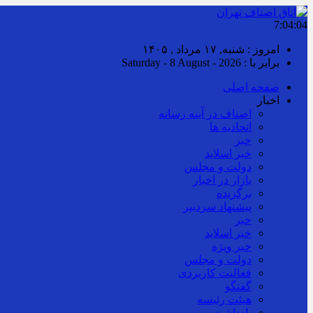
7:04:05
امروز : شنبه, ۱۷ مرداد , ۱۴۰۵
برابر با : Saturday - 8 August - 2026
صفحه اصلی
اخبار
اصناف در آینه رسانه
اتحادیه ها
خبر
خبر اسلايد
دولت و مجلس
بازار در اخبار
برگزیده
پیشنهاد سردبیر
خبر
خبر اسلايد
خبر ویژه
دولت و مجلس
فعالیت کاربردی
گفتگو
هیئت رئیسه
یادداشت