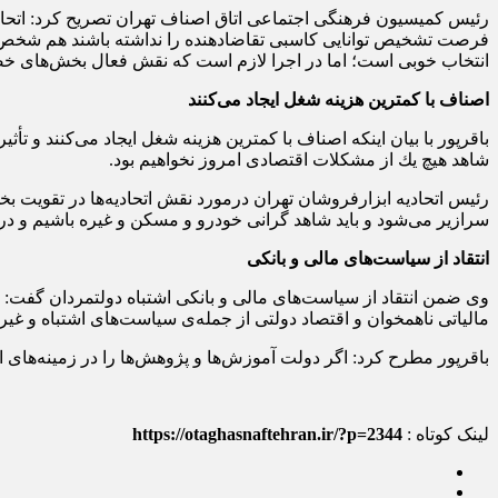
رئیس كمیسیون فرهنگی اجتماعی اتاق اصناف تهران تصریح كرد: اتحا
فرصت تشخیص توانایی كاسبی تقاضادهنده را نداشته باشند هم شخص تق
انتخاب خوبی است؛ اما در اجرا لازم است كه نقش فعال بخش‌های خ
اصناف با كمترین هزینه شغل ایجاد می‌كنند
باقرپور با بیان اینكه اصناف با كمترین هزینه شغل ایجاد می‌كنند و ت
شاهد هیچ یك از مشكلات اقتصادی امروز نخواهیم بود.
رئیس اتحادیه ابزارفروشان تهران درمورد نقش اتحادیه‌ها در تقو
سرازیر می‌شود و باید شاهد گرانی خودرو و مسكن و غیره باشیم و در این 
انتقاد از سیاست‌های مالی و بانكی
وی ضمن انتقاد از سیاست‌های مالی و بانكی اشتباه دولتمردان گفت: ر
مالیاتی ناهمخوان و اقتصاد دولتی از جمله‌ی سیاست‌های اشتباه
باقرپور مطرح كرد: اگر دولت آموزش‌ها و پژوهش‌ها را در زمینه‌ه
لینک کوتاه :
https://otaghasnaftehran.ir/?p=2344