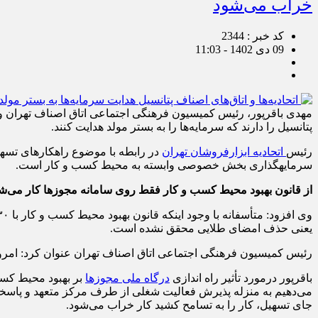
خراب می‌شود
کد خبر : 2344
09 دی 1402 - 11:03
مهدی باقرپور، رئیس كمیسیون فرهنگی اجتماعی اتاق اصناف تهران و 
پتانسیل را دارند كه سرمایه‌ها را به بستر مولد هدایت كنند.
رئیس
اتحادیه ابزارفروشان تهران
سرمایه‎گذاری بخش خصوصی وابسته به محیط كسب و كار است.
از قانون بهبود محیط كسب و كار فقط روی سامانه مجوزها كار می‌ش
یعنی حذف امضای طلایی محقق نشده است.
رئیس كمیسیون فرهنگی اجتماعی اتاق اصناف تهران عنوان كرد: امرو
باقرپور درمورد تأثیر راه اندازی
درگاه ملی مجوزها
بر بهبود محیط كس
می‌دهیم به منزله پذیرش فعالیت شغلی از طرف مركز متعهد و پاسخگو ب
جای تسهیل، كار را به تسامح كشید كار خراب می‌شود.