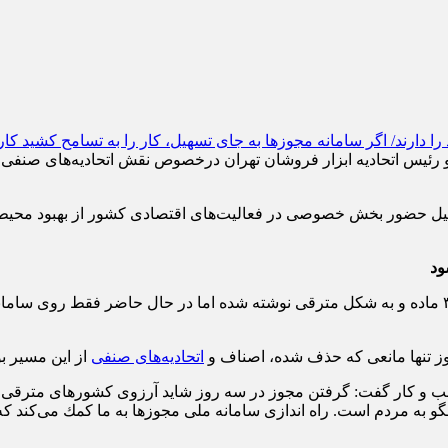
رئیس اتحادیه ابزار فروشان تهران درخصوص نقش اتحادیه‌های صنفی در
ود
وی افزود: متأسفانه با وجود اینكه قانون بهبود محیط كسب و كار با ۳۰ ماده و به شكل مترقی نوشته شد
ز تنها مانعی كه حذف شده، اصناف و
اتحادیه‌های صنفی
از این مسیر بو
ب و كار گفت: گرفتن مجوز در سه روز شاید آرزوی كشورهای مترقی 
ه مردم است. راه اندازی سامانه ملی مجوزها به ما كمك می‌كند كه مك