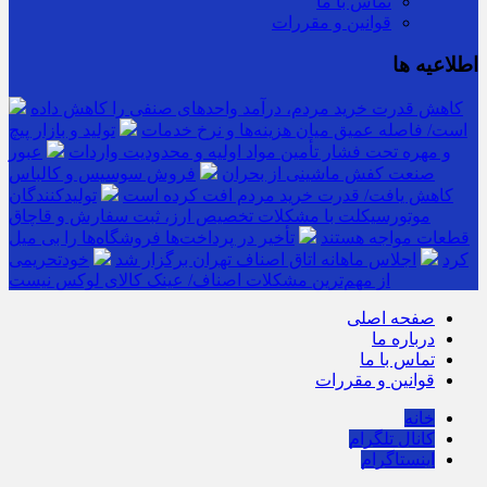
تماس با ما
قوانین و مقررات
اطلاعیه ها
کاهش قدرت خرید مردم، درآمد واحدهای صنفی را کاهش داده
است/ فاصله عمیق میان هزینه‌ها و نرخ خدمات
تولید و بازار پیچ
و مهره تحت فشار تأمین مواد اولیه و محدودیت واردات
عبور
صنعت کفش ماشینی از بحران
فروش سوسیس و کالباس
کاهش یافت/ قدرت خرید مردم افت کرده است
تولیدکنندگان
موتورسیکلت با مشکلات تخصیص ارز، ثبت سفارش و قاچاق
قطعات مواجه هستند
تأخیر در پرداخت‌ها فروشگاه‌ها را بی میل
کرد
اجلاس ماهانه اتاق اصناف تهران برگزار شد
خودتحریمی
از مهم‌ترین مشکلات اصناف/ عینک کالای لوکس نیست
صفحه اصلی
درباره ما
تماس با ما
قوانین و مقررات
خانه
کانال تلگرام
اینستاگرام