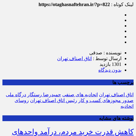
لینک کوتاه :
https://otaghasnaftehran.ir/?p=822
نویسنده : صدقی
ارسال توسط :
اتاق اصناف تهران
1301 بازدید
بدون دیدگاه
برچسب ها
اتاق اصناف تهران
اتحادیه های صنفی
حمیدرضا رستگار
درگاه ملی
صدور مجوزهای کسب و کار
رئیس اتاق اصناف تهران
روسای
اتحادیه
نوشته های مشابه
کاهش قدرت خرید مردم، درآمد واحدهای