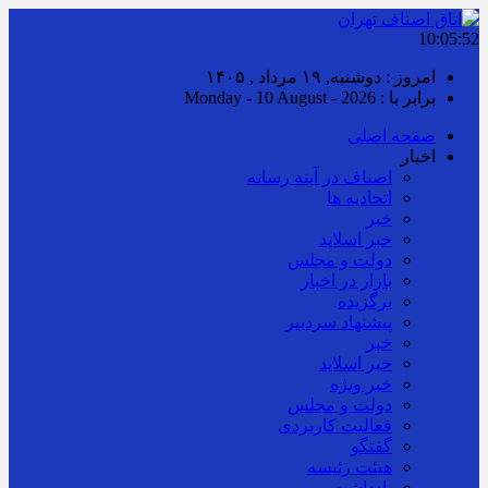
10:05:52
امروز : دوشنبه, ۱۹ مرداد , ۱۴۰۵
برابر با : Monday - 10 August - 2026
صفحه اصلی
اخبار
اصناف در آینه رسانه
اتحادیه ها
خبر
خبر اسلايد
دولت و مجلس
بازار در اخبار
برگزیده
پیشنهاد سردبیر
خبر
خبر اسلايد
خبر ویژه
دولت و مجلس
فعالیت کاربردی
گفتگو
هیئت رئیسه
یادداشت