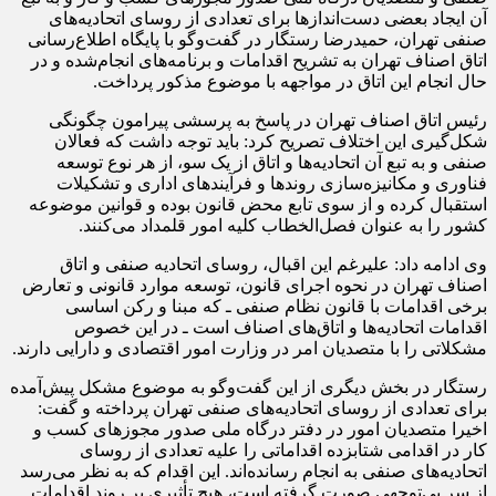
آن ایجاد بعضی دست‌اندازها برای تعدادی از روسای اتحادیه‌های
صنفی تهران، حمیدرضا رستگار در گفت‌وگو با پایگاه اطلاع‌رسانی
اتاق اصناف تهران به تشریح اقدامات و برنامه‌های انجام‌شده و در
حال انجام این اتاق در مواجهه با موضوع مذکور پرداخت.
رئیس اتاق اصناف تهران در پاسخ به پرسشی پیرامون چگونگی
شکل‌گیری این اختلاف تصریح کرد: باید توجه داشت که فعالان
صنفی و به تبع آن اتحادیه‌ها و اتاق از یک سو، از هر نوع توسعه
فناوری و مکانیزه‌سازی روندها و فرآیندهای اداری و تشکیلات
استقبال کرده و از سوی تابع محض قانون بوده و قوانین موضوعه
کشور را به عنوان فصل‌الخطاب کلیه امور قلمداد می‌کنند.
وی ادامه داد: علیرغم این اقبال، روسای اتحادیه صنفی و اتاق
اصناف تهران در نحوه اجرای قانون، توسعه موارد قانونی و تعارض
برخی اقدامات با قانون نظام صنفی ـ که مبنا و رکن اساسی
اقدامات اتحادیه‌ها و اتاق‌های اصناف است ـ در این خصوص
مشکلاتی را با متصدیان امر در وزارت امور اقتصادی و دارایی دارند.
رستگار در بخش دیگری از این گفت‌وگو به موضوع مشکل پیش‌آمده
برای تعدادی از روسای اتحادیه‌های صنفی تهران پرداخته و گفت:
اخیرا متصدیان امور در دفتر درگاه ملی صدور مجوزهای کسب و
کار در اقدامی شتابزده اقداماتی را علیه تعدادی از روسای
اتحادیه‌های صنفی به انجام رسانده‌اند. این اقدام که به نظر می‌رسد
از سر بی‌توجهی صورت گرفته است، هیچ تأثیری بر روند اقدامات