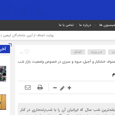
میسیون ها
درباره ما
تماس با ما
روایت اصناف از آیین جاماندگان اربعین در تهران؛ از «
آخر
يد
خبر ویژه
گفتگو
36
ادیه صنوف خشکبار و آجیل، میوه و سبزی در خصوص وضعیت بازار شب
م
لندترین شب سال که ایرانیان آن را با شب‌زنده‌داری در کنار