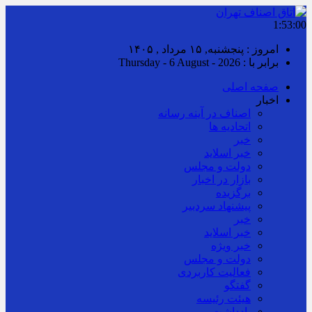
1:53:00
امروز : پنجشنبه, ۱۵ مرداد , ۱۴۰۵
برابر با : Thursday - 6 August - 2026
صفحه اصلی
اخبار
اصناف در آینه رسانه
اتحادیه ها
خبر
خبر اسلايد
دولت و مجلس
بازار در اخبار
برگزیده
پیشنهاد سردبیر
خبر
خبر اسلايد
خبر ویژه
دولت و مجلس
فعالیت کاربردی
گفتگو
هیئت رئیسه
یادداشت