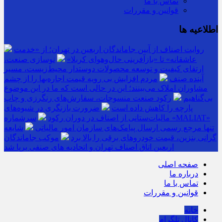
تماس با ما
قوانین و مقررات
اطلاعیه ها
روایت اصناف از آیین جاماندگان اربعین در تهران؛ از «خدمت
عاشقانه» تا «بازآفرینی حال‌وهوای کربلا»
نوسازی صنعت،
ارتقای کیفیت و توسعه محصولات دوستدار محیط‌زیست، مسیر
آینده صنف
مردم افزایش بی رویه قیمت اجاره‌بها را از چشم
مشاوران املاک می‌بینند؛ این در حالی است که ما در این موضوع
بی‌گناهیم
رکود صنعت منسوجات، سفارش‌های رنگرزی و چاپ
پارچه را کاهش داده است
ضرورت بازنگری در شیوه‌های
مالیات‌ستانی از اصناف در دوران رکود
سرشماره «MALIAT»
تنها مرجع رسمی ارسال پیامک‌های سازمان امور مالیاتی
شایعه
گرانی بنزین، قیمت خودروهای برقی را بالا برد
موکب جاماندگان
اربعین اتاق اصناف تهران و اتحادیه های صنفی برپا شد
صفحه اصلی
درباره ما
تماس با ما
قوانین و مقررات
خانه
کانال تلگرام