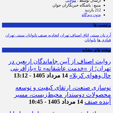
ارسال توسط :
مولایی
منبع : باشگاه خبرنگاران جوان
212 بازدید
بدون دیدگاه
برچسب ها
آرد نان سنتی
اتاق اصناف تهران
اتحادیه صنف نانوایان سنتی تهران
قنادی ها
نانوایان
نوشته های مشابه
روایت اصناف از آیین جاماندگان اربعین در
تهران؛ از «خدمت عاشقانه» تا «بازآفرینی
حال‌وهوای کربلا»
14 مرداد 1405 - 13:12
نوسازی صنعت، ارتقای کیفیت و توسعه
محصولات دوستدار محیط‌زیست، مسیر
آینده صنف
14 مرداد 1405 - 10:45