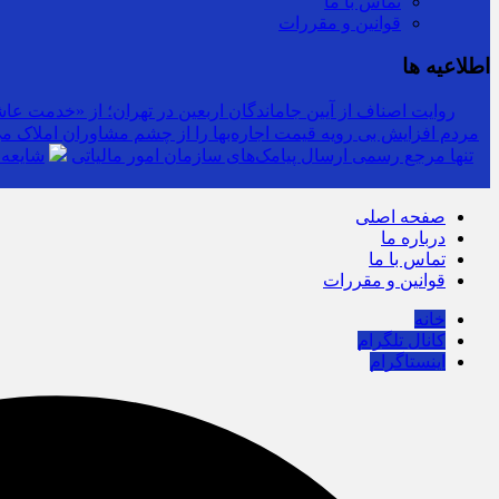
تماس با ما
قوانین و مقررات
اطلاعیه ها
روایت اصناف از آیین جاماندگان اربعین در تهران؛ از «خدمت عاشق
مردم افزایش بی رویه قیمت اجاره‌بها را از چشم مشاوران املاک می‌
سرشماره «MALIAT» تنها مرجع رسمی ارسال پیامک‌های سازمان امور مالیاتی
شایعه 
صفحه اصلی
درباره ما
تماس با ما
قوانین و مقررات
خانه
کانال تلگرام
اینستاگرام