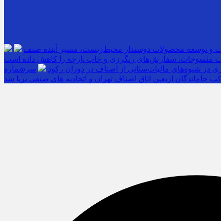
ت و توسعه محصولات دوستدار محیط‌زیست، مسیر آینده صنف
 منسوجات، سفارش‌های رنگرزی و چاپ پارچه را کاهش داده است
 در شیوه‌های مالیات‌ستانی از اصناف در دوران رکود
ب جاماندگان اربعین اتاق اصناف تهران و اتحادیه های صنفی برپا شد