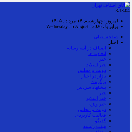
3:13:05
امروز : چهارشنبه, ۱۴ مرداد , ۱۴۰۵
برابر با : Wednesday - 5 August - 2026
صفحه اصلی
اخبار
اصناف در آینه رسانه
اتحادیه ها
خبر
خبر اسلايد
دولت و مجلس
بازار در اخبار
برگزیده
پیشنهاد سردبیر
خبر
خبر اسلايد
خبر ویژه
دولت و مجلس
فعالیت کاربردی
گفتگو
هیئت رئیسه
یادداشت