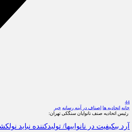
44
خانه
اتحادیه ها
اصناف در آینه رسانه
خبر
رئیس اتحادیه صنف نانوایان سنگکی تهران:
آرد بی‎کیفیت در نانوایی‎ها/ تولیدکننده نباید نول‎کشی کند!