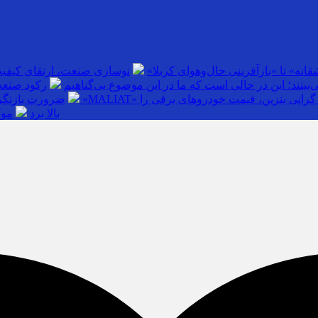
انه» تا «بازآفرینی حال‌وهوای کربلا»
نوسازی صنعت، ارتقای کیفی
بینند؛ این در حالی است که ما در این موضوع بی‌گناهیم
رکود صنعت
گرانی بنزین، قیمت خودروهای برقی را
ضرورت بازنگری
بالا برد
موک