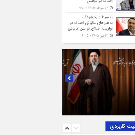
اصناف در مجلس
04 مرداد 1405 - 9:01
تقسیط و بخشودگی
بدهی‌های مالیاتی اصناف در
اولویت اصلاح قوانین مالیاتی
31 تیر 1405 - 9:25
ک به تصمیم سرنوشت‌ساز مجلس خبرگان رهبری؛
بریک و بیعت رئیس اتاق اصناف تهران از
ناف و بازاریان با مقام معظّم رهبری،
یت‌الله سید مجتبی خامنه‌ای (حفظه‌الله)
یت کاربردی