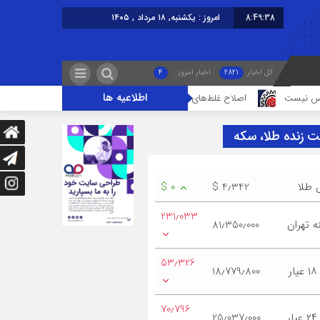
8:49:38
امروز : یکشنبه, ۱۸ مرداد , ۱۴۰۵
کل اخبار
2821
اخبار امروز :
4
اطلاعیه ها
اصلاح غلط‌های املایی در تابلوهای شهری الزامی است/ پاسداری از زبان فارسی
ت زنده طلا، سکه
 طلا
$ 4٫342
$ 0
231٫033
 تهران
81٫350٫000
53٫326
ر
18٫779٫800
70٫796
ر
25٫037٫000