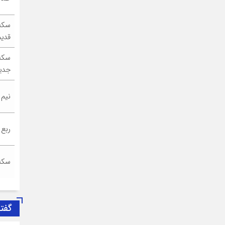
سکه
قدیم
سکه
جدی
نیم
ربع
سکه
گفت