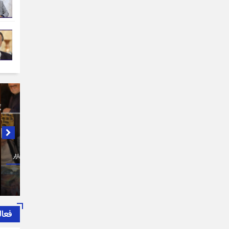
در لبی
از سوی اتاق اصناف تهران، بسیج اصناف و هیات امنای بازار
پیام ت
تهران برگزار شد:
طرف اص
حضرت آ
فعال