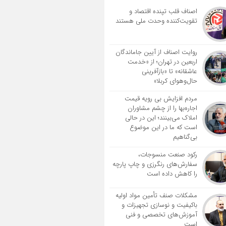
اصناف قلب تپنده اقتصاد و
تقویت‌کننده وحدت ملی هستند
روایت اصناف از آیین جاماندگان
اربعین در تهران؛ از «خدمت
عاشقانه» تا «بازآفرینی
حال‌وهوای کربلا»
مردم افزایش بی رویه قیمت
اجاره‌بها را از چشم مشاوران
املاک می‌بینند؛ این در حالی
است که ما در این موضوع
بی‌گناهیم
رکود صنعت منسوجات،
سفارش‌های رنگرزی و چاپ پارچه
را کاهش داده است
مشکلات صنف تأمین مواد اولیه
باکیفیت و نوسازی تجهیزات و
آموزش‌های تخصصی و فنی
است