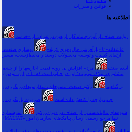
تماس با ما
قوانین و مقررات
اطلاعیه ها
روایت اصناف از آیین جاماندگان اربعین در تهران؛ از «خدمت
عاشقانه» تا «بازآفرینی حال‌وهوای کربلا»
نوسازی صنعت،
ارتقای کیفیت و توسعه محصولات دوستدار محیط‌زیست، مسیر
آینده صنف
مردم افزایش بی رویه قیمت اجاره‌بها را از چشم
مشاوران املاک می‌بینند؛ این در حالی است که ما در این موضوع
بی‌گناهیم
رکود صنعت منسوجات، سفارش‌های رنگرزی و
چاپ پارچه را کاهش داده است
ضرورت بازنگری در
شیوه‌های مالیات‌ستانی از اصناف در دوران رکود
سرشماره
«MALIAT» تنها مرجع رسمی ارسال پیامک‌های سازمان امور
مالیاتی
شایعه گرانی بنزین، قیمت خودروهای برقی را بالا برد