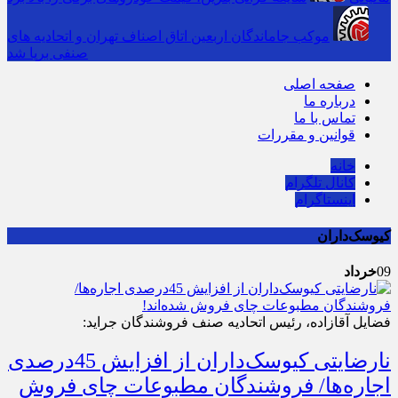
موکب جاماندگان اربعین اتاق اصناف تهران و اتحادیه های
صنفی برپا شد
صفحه اصلی
درباره ما
تماس با ما
قوانین و مقررات
خانه
کانال تلگرام
اینستاگرام
کیوسک‌داران
09
خرداد
فضایل آقازاده، رئیس اتحادیه صنف فروشندگان جراید:
نارضایتی کیوسک‌داران از افزایش 45درصدی
اجاره‌ها/ فروشندگان مطبوعات چای فروش