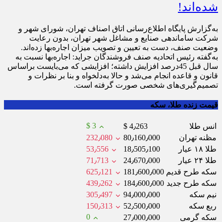
شده‌اند!
به‌گزارش پایگاه اطلاع‌رسانی اتاق اصناف تهران، شورای شهر و
شرکت ساماندهی صنایع و مشاغل شهر تهران، بدون رعایت
وضعیت صنف، دست به تعیین و تصویب میزان اجاره‌بها زده‌اند.
به‌گفته رئیس اتحادیه صنف فروشندگان جراید: اجاره‌بها نسبت به
سال قبل 45درصد افزایش داشته؛ افزایشی که می‌بایست براساس
قانون و قاعده انجام می‌شد و حالا به‌دلخواه و بنا بر نظرات و
تصمیم‌گیری‌های شخصی صورت گرفته است.
قیمت زنده طلا، سکه
$ 3
انس طلا
$ 4٫263
مظنه تهران
80٫160٫000
232٫080
طلا ۱۸ عیار
18٫505٫100
53٫556
طلا ۲۴ عیار
24٫670٫000
71٫713
سکه طرح قدیم
181٫600٫000
625٫121
سکه طرح جدید
184٫600٫000
439٫262
نیم سکه
94٫000٫000
305٫497
ربع سکه
52٫500٫000
150٫313
0
سکه گرمی
27٫000٫000