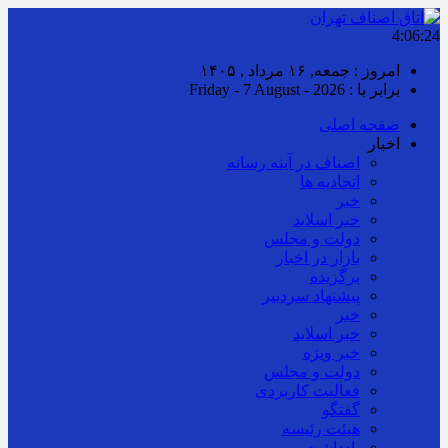
4:06:25
امروز : جمعه, ۱۶ مرداد , ۱۴۰۵
برابر با : Friday - 7 August - 2026
صفحه اصلی
اخبار
اصناف در آینه رسانه
اتحادیه ها
خبر
خبر اسلايد
دولت و مجلس
بازار در اخبار
برگزیده
پیشنهاد سردبیر
خبر
خبر اسلايد
خبر ویژه
دولت و مجلس
فعالیت کاربردی
گفتگو
هیئت رئیسه
یادداشت