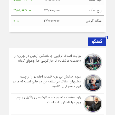
ربع سکه
52٫700٫000
385٫125
سکه گرمی
27٫000٫000
0
گفتگو
روایت اصناف از آیین جاماندگان اربعین در تهران؛ از
«خدمت عاشقانه» تا «بازآفرینی حال‌وهوای کربلا»
مردم افزایش بی رویه قیمت اجاره‌بها را از چشم
مشاوران املاک می‌بینند؛ این در حالی است که ما در
این موضوع بی‌گناهیم
رکود صنعت منسوجات، سفارش‌های رنگرزی و چاپ
پارچه را کاهش داده است