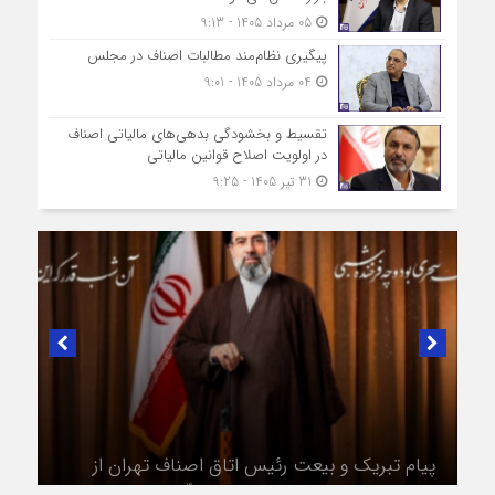
05 مرداد 1405 - 9:13
پیگیری نظام‌مند مطالبات اصناف در مجلس
04 مرداد 1405 - 9:01
تقسیط و بخشودگی بدهی‌های مالیاتی اصناف
در اولویت اصلاح قوانین مالیاتی
31 تیر 1405 - 9:25
در لبیک به تصمیم سرنوشت‌ساز مجلس خبرگان رهبری؛
پیام تبریک و بیعت رئیس اتاق اصناف تهران از
طرف اصناف و بازاریان با مقام معظّم رهبری،
حضرت آیت‌الله سید مجتبی خامنه‌ای (حفظه‌الله)