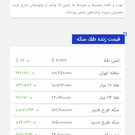
نبوده و اقشار متوسط و متوسط به پایین که لوستر از اولویتشان خارج شده،
مشتریان دیرینه واحدهای صنفی بوده‌اند.
قیمت زنده طلا، سکه
انس طلا
$ 4٫267
$ 76
مظنه تهران
80٫450٫000
622٫060
طلا ۱۸ عیار
18٫572٫000
143٫577
طلا ۲۴ عیار
24٫760٫000
191٫916
سکه طرح قدیم
182٫600٫000
1٫802٫793
سکه طرح جدید
185٫000٫000
874٫231
نیم سکه
94٫500٫000
555٫474