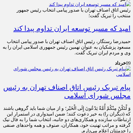
رئیس اتاق اصناف تهران با صدور پیامی انتخاب رئیس جمهور
منتخب را تبریک گفت؛
امید که مسیر توسعه ایران تداوم پیدا کند
حمیدرضا رستگار، رئیس اتاق اصناف تهران با صدور پیامی انتخاب
مسعود پزشکیان به عنوان نهمین رئیس جمهوری اسلامی ایران را به
وی و مردم ایران تبریک گفت.
09
خرداد
پیام تبریک رئیس اتاق اصناف تهران به رئیس
مجلس شورای اسلامی
وَ لْتَكُنْ مِنْكُمْ أُمَّةٌ يَدْعُونَ إِلَى الْخَيْر؛ و از ميان شما بايد گروهى باشند
كه (ديگران را) به خير دعوت کنند؛ ضمن امیدواری در استمرار این
ارتباطات سازنده و همکاری‌های دو جانبه، انتخاب شما را به فال نیک
گرفته و مراتب تهنیت خود، همکاران، صنوف و همه واحدهای صنفی
را خدمتتان اعلام می‌دارم.