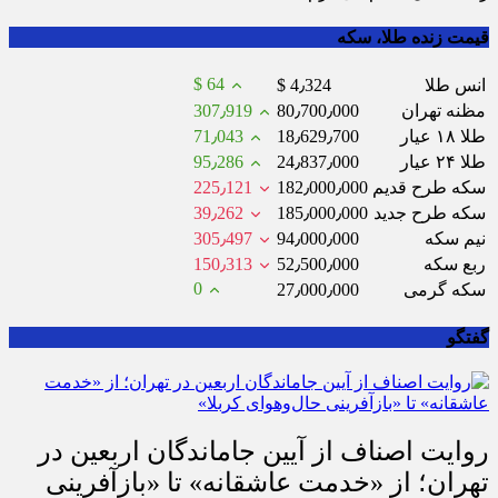
قیمت زنده طلا، سکه
$ 64
انس طلا
$ 4٫324
مظنه تهران
80٫700٫000
307٫919
طلا ۱۸ عیار
18٫629٫700
71٫043
طلا ۲۴ عیار
24٫837٫000
95٫286
سکه طرح قدیم
182٫000٫000
225٫121
سکه طرح جدید
185٫000٫000
39٫262
نیم سکه
94٫000٫000
305٫497
ربع سکه
52٫500٫000
150٫313
0
سکه گرمی
27٫000٫000
گفتگو
روایت اصناف از آیین جاماندگان اربعین در
تهران؛ از «خدمت عاشقانه» تا «بازآفرینی