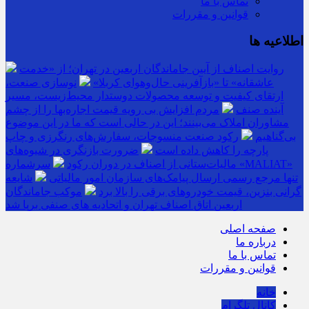
تماس با ما
قوانین و مقررات
اطلاعیه ها
روایت اصناف از آیین جاماندگان اربعین در تهران؛ از «خدمت
عاشقانه» تا «بازآفرینی حال‌وهوای کربلا»
نوسازی صنعت،
ارتقای کیفیت و توسعه محصولات دوستدار محیط‌زیست، مسیر
آینده صنف
مردم افزایش بی رویه قیمت اجاره‌بها را از چشم
مشاوران املاک می‌بینند؛ این در حالی است که ما در این موضوع
بی‌گناهیم
رکود صنعت منسوجات، سفارش‌های رنگرزی و چاپ
پارچه را کاهش داده است
ضرورت بازنگری در شیوه‌های
مالیات‌ستانی از اصناف در دوران رکود
سرشماره «MALIAT»
تنها مرجع رسمی ارسال پیامک‌های سازمان امور مالیاتی
شایعه
گرانی بنزین، قیمت خودروهای برقی را بالا برد
موکب جاماندگان
اربعین اتاق اصناف تهران و اتحادیه های صنفی برپا شد
صفحه اصلی
درباره ما
تماس با ما
قوانین و مقررات
خانه
کانال تلگرام