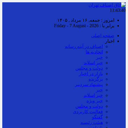
11:43:40
امروز : جمعه, ۱۶ مرداد , ۱۴۰۵
برابر با : Friday - 7 August - 2026
صفحه اصلی
اخبار
اصناف در آینه رسانه
اتحادیه ها
خبر
خبر اسلايد
دولت و مجلس
بازار در اخبار
برگزیده
پیشنهاد سردبیر
خبر
خبر اسلايد
خبر ویژه
دولت و مجلس
فعالیت کاربردی
گفتگو
هیئت رئیسه
یادداشت