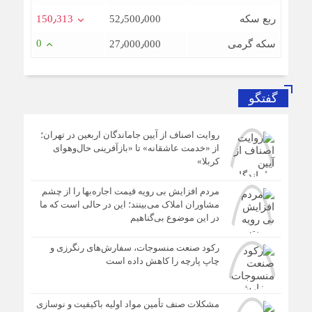
ربع سکه
52٫500٫000
150٫313
0
سکه گرمی
27٫000٫000
گفتگو
روایت اصناف از آیین جاماندگان اربعین در تهران؛
از «خدمت عاشقانه» تا «بازآفرینی حال‌وهوای
کربلا»
مردم افزایش بی رویه قیمت اجاره‌بها را از چشم
مشاوران املاک می‌بینند؛ این در حالی است که ما
در این موضوع بی‌گناهیم
رکود صنعت منسوجات، سفارش‌های رنگرزی و
چاپ پارچه را کاهش داده است
مشکلات صنف تأمین مواد اولیه باکیفیت و نوسازی