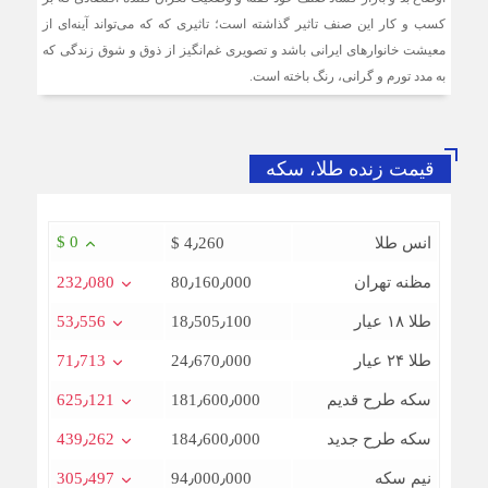
کسب و کار این صنف تاثیر گذاشته است؛ تاثیری که که می‌تواند آینه‌ای از
ضرورت بازنگری در شیوه‌های مالیات‌ستانی از اصناف در دوران
رکود
معیشت خانوارهای ایرانی باشد و تصویری غم‌انگیز از ذوق و شوق زندگی که
به مدد تورم و گرانی، رنگ باخته است.
سرشماره «MALIAT» تنها مرجع رسمی ارسال پیامک‌های
سازمان امور مالیاتی
قیمت زنده طلا، سکه
شایعه گرانی بنزین، قیمت خودروهای برقی را بالا برد
موکب جاماندگان اربعین اتاق اصناف تهران و اتحادیه های
صنفی برپا شد
$ 0
انس طلا
$ 4٫260
مظنه تهران
80٫160٫000
232٫080
طلا ۱۸ عیار
18٫505٫100
53٫556
طلا ۲۴ عیار
24٫670٫000
71٫713
سکه طرح قدیم
181٫600٫000
625٫121
سکه طرح جدید
184٫600٫000
439٫262
نیم سکه
94٫000٫000
305٫497