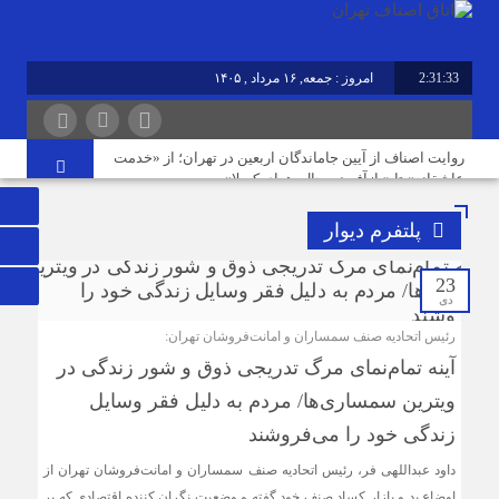
2:31:33
امروز : جمعه, ۱۶ مرداد , ۱۴۰۵
برابر با : Friday - 7 August - 2026
روایت اصناف از آیین جاماندگان اربعین در تهران؛ از «خدمت
عاشقانه» تا «بازآفرینی حال‌وهوای کربلا»
پلتفرم دیوار
نوسازی صنعت، ارتقای کیفیت و توسعه محصولات دوستدار
محیط‌زیست، مسیر آینده صنف
23
دی
مردم افزایش بی رویه قیمت اجاره‌بها را از چشم مشاوران
رئیس اتحادیه صنف سمساران و امانت‌فروشان تهران:
املاک می‌بینند؛ این در حالی است که ما در این موضوع
آینه تمام‌نمای مرگ تدریجی ذوق و شور زندگی در
بی‌گناهیم
ویترین سمساری‌ها/ مردم به دلیل فقر وسایل
زندگی خود را می‌فروشند
رکود صنعت منسوجات، سفارش‌های رنگرزی و چاپ پارچه را
کاهش داده است
داود عبداللهی فر، رئیس اتحادیه صنف سمساران و امانت‌فروشان تهران از
اوضاع بد و بازار کساد صنف خود گفته و وضعیت نگران کننده اقتصادی که بر