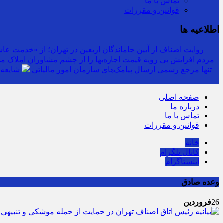
تماس با ما
قوانین و مقررات
اطلاعیه ها
روایت اصناف از آیین جاماندگان اربعین در تهران؛ از «خدمت عاشق
مردم افزایش بی رویه قیمت اجاره‌بها را از چشم مشاوران املاک می‌
سرشماره «MALIAT» تنها مرجع رسمی ارسال پیامک‌های سازمان امور مالیاتی
شایعه 
صفحه اصلی
درباره ما
تماس با ما
قوانین و مقررات
خانه
کانال تلگرام
اینستاگرام
وعده صادق
26
فروردین