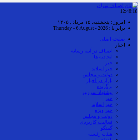
12:48:18
امروز : پنجشنبه, ۱۵ مرداد , ۱۴۰۵
برابر با : Thursday - 6 August - 2026
صفحه اصلی
اخبار
اصناف در آینه رسانه
اتحادیه ها
خبر
خبر اسلايد
دولت و مجلس
بازار در اخبار
برگزیده
پیشنهاد سردبیر
خبر
خبر اسلايد
خبر ویژه
دولت و مجلس
فعالیت کاربردی
گفتگو
هیئت رئیسه
یادداشت