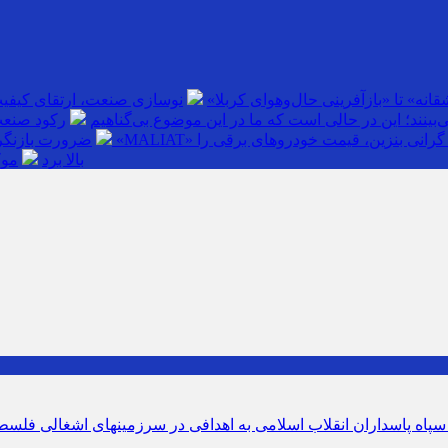
انه» تا «بازآفرینی حال‌وهوای کربلا»
نوسازی صنعت، ارتقای کیفی
بینند؛ این در حالی است که ما در این موضوع بی‌گناهیم
رکود صنعت
گرانی بنزین، قیمت خودروهای برقی را
ضرورت بازنگری
بالا برد
موک