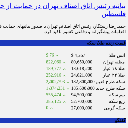
بیانیه رئیس اتاق اصناف تهران در حمایت از ح
فلسطین
حمیدرضا رستگار، رئیس اتاق اصناف تهران با صدور بیانیهای حمایت قاط
اقدامات پیشگیرانه و دفاعی کشور تأکید کرد.
قیمت زنده طلا، سکه
$ 76
انس طلا
$ 4٫267
مظنه تهران
80٫650٫000
822٫060
طلا ۱۸ عیار
18٫618٫200
189٫777
طلا ۲۴ عیار
24٫821٫000
252٫916
سکه طرح قدیم
182٫800٫000
2٫002٫793
سکه طرح جدید
185٫500٫000
1٫374٫231
نیم سکه
94٫500٫000
555٫474
ربع سکه
52٫700٫000
385٫125
0
سکه گرمی
27٫000٫000
گفتگو