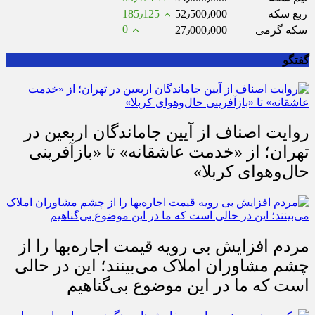
ربع سکه
52٫500٫000
185٫125
0
سکه گرمی
27٫000٫000
گفتگو
روایت اصناف از آیین جاماندگان اربعین در
تهران؛ از «خدمت عاشقانه» تا «بازآفرینی
حال‌وهوای کربلا»
مردم افزایش بی رویه قیمت اجاره‌بها را از
چشم مشاوران املاک می‌بینند؛ این در حالی
است که ما در این موضوع بی‌گناهیم