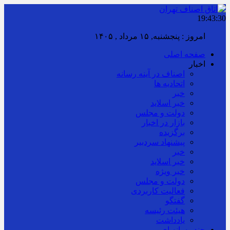
19:43:31
امروز : پنجشنبه, ۱۵ مرداد , ۱۴۰۵
صفحه اصلی
اخبار
اصناف در آینه رسانه
اتحادیه ها
خبر
خبر اسلايد
دولت و مجلس
بازار در اخبار
برگزیده
پیشنهاد سردبیر
خبر
خبر اسلايد
خبر ویژه
دولت و مجلس
فعالیت کاربردی
گفتگو
هیئت رئیسه
یادداشت
چند رسانه ای