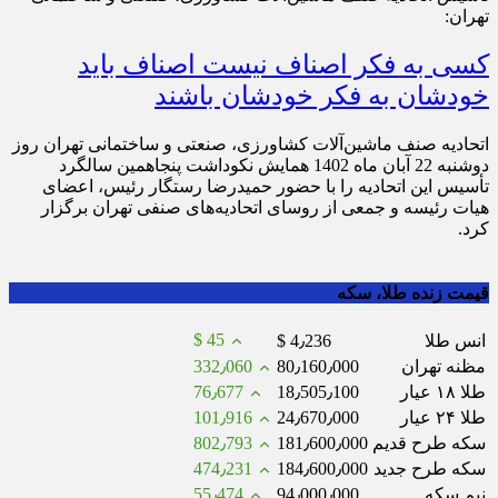
تهران:
کسی به فکر اصناف نیست اصناف باید
خودشان به فکر خودشان باشند
اتحادیه صنف ماشین‌آلات کشاورزی، صنعتی و ساختمانی تهران روز
دوشنبه 22 آبان ماه 1402 همایش نکوداشت پنجاهمین سالگرد
تأسیس این اتحادیه را با حضور حمیدرضا رستگار رئیس، اعضای
هیات رئیسه و جمعی از روسای اتحادیه‌های صنفی تهران برگزار
کرد.
قیمت زنده طلا، سکه
$ 45
انس طلا
$ 4٫236
مظنه تهران
80٫160٫000
332٫060
طلا ۱۸ عیار
18٫505٫100
76٫677
طلا ۲۴ عیار
24٫670٫000
101٫916
سکه طرح قدیم
181٫600٫000
802٫793
سکه طرح جدید
184٫600٫000
474٫231
نیم سکه
94٫000٫000
55٫474